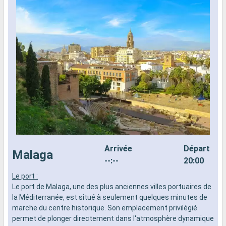
Arrivée
Départ
Malaga
--:--
20:00
Le port :
L
Le port de Malaga, une des plus anciennes villes portuaires de
L
la Méditerranée, est situé à seulement quelques minutes de
i
marche du centre historique. Son emplacement privilégié
s
permet de plonger directement dans l'atmosphère dynamique
r