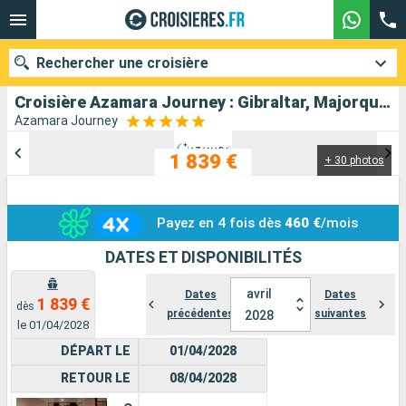
Rechercher une croisière
Croisière Azamara Journey : Gibraltar, Majorque, Espagne au départ de Malaga
Azamara Journey
1 839 €
+ 30 photos
Nos destinations
Mois de départ
Payez en 4 fois dès
460 €
/mois
Ports
Compagnies
DATES ET DISPONIBILITÉS
Rechercher
avril
Dates
Dates
1 839 €
dès
précédentes
suivantes
2028
le 01/04/2028
DÉPART LE
01/04/2028
RETOUR LE
08/04/2028