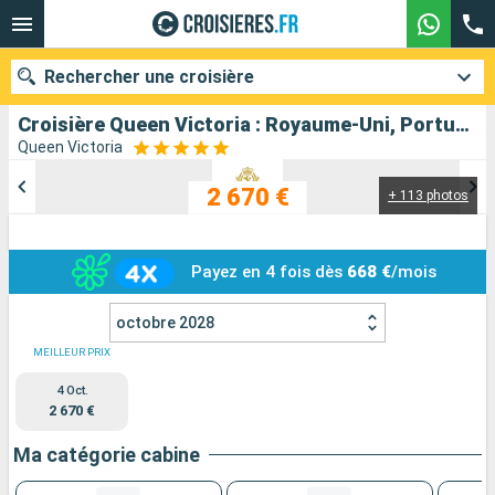
Rechercher une croisière
Croisière Queen Victoria : Royaume-Uni, Portugal, Maroc, Espagne au départ de Southampton
Queen Victoria
2 670 €
+ 113 photos
Nos destinations
Mois de départ
Payez en 4 fois dès
668 €
/mois
Ports
Compagnies
octobre 2028
Rechercher
MEILLEUR PRIX
4 Oct.
2 670 €
Ma catégorie cabine