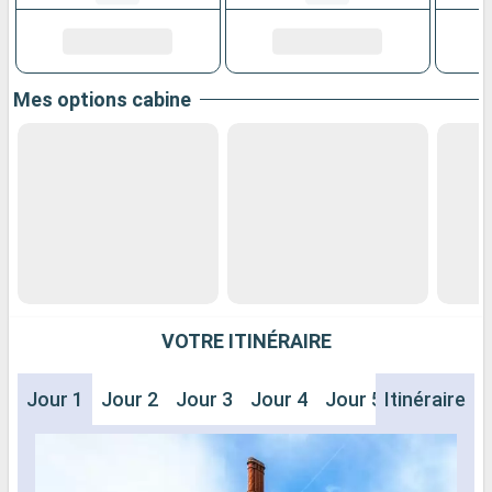
Mes options cabine
VOTRE ITINÉRAIRE
Jour 1
Jour 2
Jour 3
Jour 4
Jour 5
Itinéraire
Jour 6
J