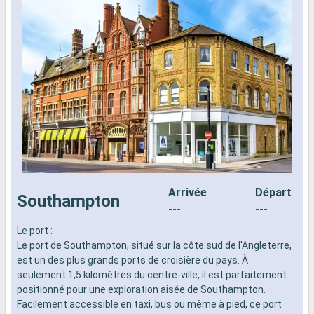
Arrivée
Départ
Southampton
---
---
Le port :
L
Le port de Southampton, situé sur la côte sud de l'Angleterre,
d
est un des plus grands ports de croisière du pays. À
n
seulement 1,5 kilomètres du centre-ville, il est parfaitement
s
positionné pour une exploration aisée de Southampton.
d
Facilement accessible en taxi, bus ou même à pied, ce port