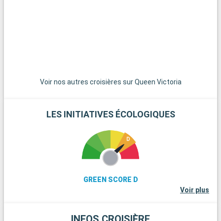
courte distance, est un paradis pour les randonneurs et les
amoureux de la nature, avec ses paysages de landes et ses
poneys en liberté. La ville historique de Winchester, avec sa
cathédrale imposante et ses bâtiments anciens, est une
excursion d'une journée enrichissante. Pour les amateurs de
voile, l'île de Wight, accessible en ferry, offre de belles plages
et des régates célèbres. Enfin, les passionnés d'histoire
peuvent explorer les vestiges de Stonehenge, à moins d'une
Voir nos autres croisières sur Queen Victoria
heure de route.
LES INITIATIVES ÉCOLOGIQUES
GREEN SCORE D
Voir plus
INFOS CROISIÈRE