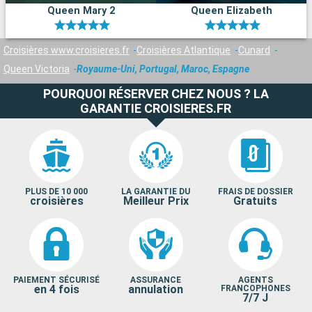
Queen Mary 2
Queen Elizabeth
Croisières www.croisieres.fr
Croisières Atlantique
Cunard
Queen Victoria
Royaume-Uni, Portugal, Maroc, Espagne
POURQUOI RÉSERVER CHEZ NOUS ? LA
GARANTIE CROISIERES.FR
PLUS DE 10 000
LA GARANTIE DU
FRAIS DE DOSSIER
croisières
Meilleur Prix
Gratuits
PAIEMENT SÉCURISÉ
ASSURANCE
AGENTS
en 4 fois
annulation
FRANCOPHONES
7/7 J