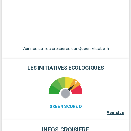
d'histoire. La ville de Muggia, avec son charmant centre
historique et son héritage vénitien, est une excursion agréable
en bord de mer. Pour les amateurs de vin, la région du Collio,
connue pour ses vins blancs, offre des dégustations et des
visites de vignobles. Enfin, la Vallée de la Vipava en Slovénie, à
une courte distance, est un joyau naturel et culturel à explorer.
Voir nos autres croisières sur Queen Elizabeth
LES INITIATIVES ÉCOLOGIQUES
GREEN SCORE D
Voir plus
INFOS CROISIÈRE