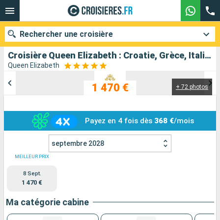
Rechercher une croisière
Croisière Queen Elizabeth : Croatie, Grèce, Italie, Espagne au départ de Trieste
Queen Elizabeth
1 470 €
+ 72 photos
Nos destinations
Mois de départ
Payez en 4 fois dès
368 €
/mois
Ports
Compagnies
septembre 2028
Rechercher
MEILLEUR PRIX
8 Sept.
1 470 €
Ma catégorie cabine