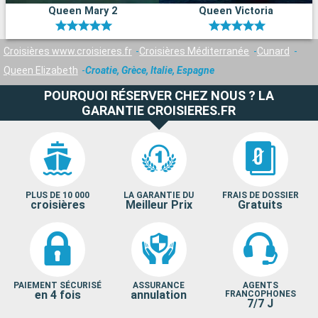
Queen Mary 2
Queen Victoria
Croisières www.croisieres.fr
Croisières Méditerranée
Cunard
Queen Elizabeth
Croatie, Grèce, Italie, Espagne
POURQUOI RÉSERVER CHEZ NOUS ? LA
GARANTIE CROISIERES.FR
PLUS DE 10 000
LA GARANTIE DU
FRAIS DE DOSSIER
croisières
Meilleur Prix
Gratuits
PAIEMENT SÉCURISÉ
ASSURANCE
AGENTS
en 4 fois
annulation
FRANCOPHONES
7/7 J