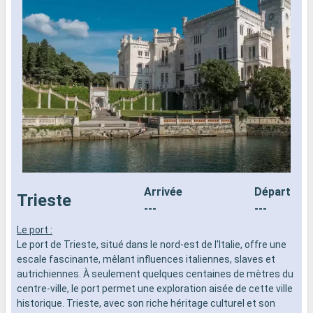
Arrivée
Départ
Trieste
---
---
Le port :
L
Le port de Trieste, situé dans le nord-est de l'Italie, offre une
d
escale fascinante, mêlant influences italiennes, slaves et
n
autrichiennes. À seulement quelques centaines de mètres du
s
centre-ville, le port permet une exploration aisée de cette ville
d
historique. Trieste, avec son riche héritage culturel et son