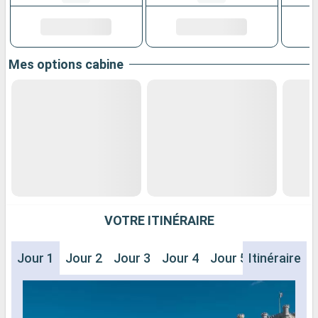
Mes options cabine
VOTRE ITINÉRAIRE
Jour 1
Jour 2
Jour 3
Jour 4
Jour 5
Itinéraire
Jour 6
J