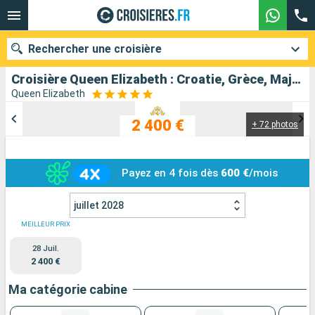
Rechercher une croisière
Croisière Queen Elizabeth : Croatie, Grèce, Majorque, Espagne, Minorque, France, Italie au départ de Trieste
Queen Elizabeth
2 400 €
+ 72 photos
Nos destinations
Mois de départ
Payez en 4 fois dès
600 €
/mois
Ports
Compagnies
juillet 2028
Rechercher
MEILLEUR PRIX
28 Juil.
2 400 €
Ma catégorie cabine