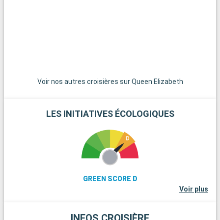
d'histoire. La ville de Muggia, avec son charmant centre
historique et son héritage vénitien, est une excursion agréable
en bord de mer. Pour les amateurs de vin, la région du Collio,
connue pour ses vins blancs, offre des dégustations et des
visites de vignobles. Enfin, la Vallée de la Vipava en Slovénie, à
une courte distance, est un joyau naturel et culturel à explorer.
Voir nos autres croisières sur Queen Elizabeth
LES INITIATIVES ÉCOLOGIQUES
GREEN SCORE D
Voir plus
INFOS CROISIÈRE