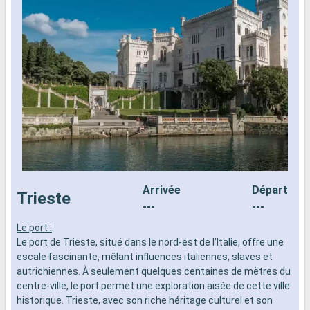
Arrivée
Départ
Trieste
---
---
Le port :
L
Le port de Trieste, situé dans le nord-est de l'Italie, offre une
d
escale fascinante, mêlant influences italiennes, slaves et
n
autrichiennes. À seulement quelques centaines de mètres du
s
centre-ville, le port permet une exploration aisée de cette ville
d
historique. Trieste, avec son riche héritage culturel et son