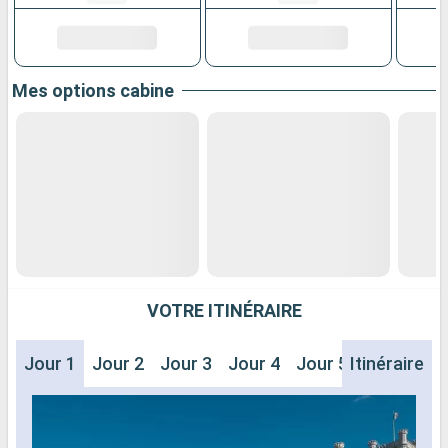
Mes options cabine
VOTRE ITINÉRAIRE
Jour 1
Jour 2
Jour 3
Jour 4
Jour 5
Itinéraire
Jour 6
J