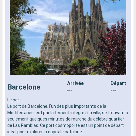
Arrivée
Départ
Barcelone
---
---
Le port :
L
Le port de Barcelone, l'un des plus importants de la
L
Méditerranée, est parfaitement intégré à la ville, se trouvant à
e
seulement quelques minutes de marche du célèbre quartier
k
de Las Ramblas. Ce port cosmopolite est un point de départ
e
idéal pour explorer la capitale catalane.
d