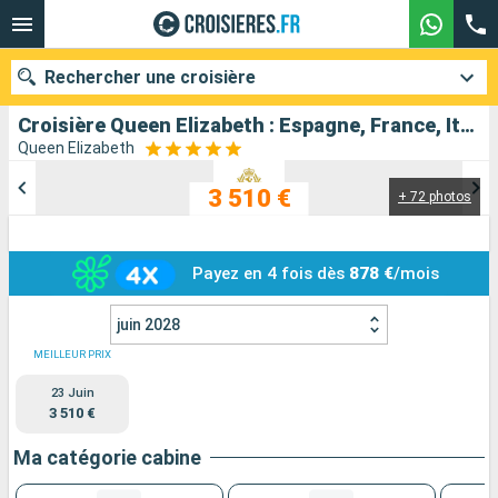
Rechercher une croisière
Croisière Queen Elizabeth : Espagne, France, Italie, Malte, Monténégro, Croatie, Grèce au départ de Barcelone
Queen Elizabeth
3 510 €
+ 72 photos
Nos destinations
Mois de départ
Payez en 4 fois dès
878 €
/mois
Ports
Compagnies
juin 2028
Rechercher
MEILLEUR PRIX
23 Juin
3 510 €
Ma catégorie cabine