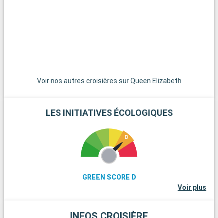
p
l
v
d
q
c
Voir nos autres croisières sur Queen Elizabeth
LES INITIATIVES ÉCOLOGIQUES
GREEN SCORE D
Voir plus
INFOS CROISIÈRE