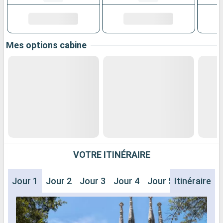
Mes options cabine
VOTRE ITINÉRAIRE
Jour 1
Jour 2
Jour 3
Jour 4
Jour 5
Itinéraire
Jour 6
J