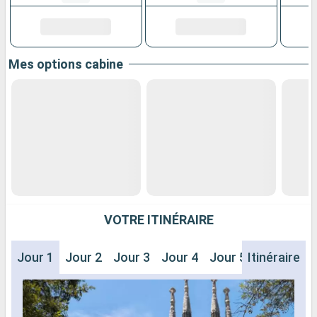
Mes options cabine
VOTRE ITINÉRAIRE
Jour 1
Jour 2
Jour 3
Jour 4
Jour 5
Itinéraire
Jour 6
J