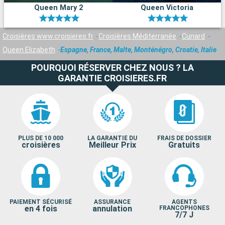
Queen Mary 2
Queen Victoria
Croisières www.croisieres.fr
Croisières Méditerranée
Cunard
Queen Elizabeth
Espagne, France, Malte, Monténégro, Croatie, Italie
POURQUOI RÉSERVER CHEZ NOUS ? LA
GARANTIE CROISIERES.FR
PLUS DE 10 000
LA GARANTIE DU
FRAIS DE DOSSIER
croisières
Meilleur Prix
Gratuits
PAIEMENT SÉCURISÉ
ASSURANCE
AGENTS
en 4 fois
annulation
FRANCOPHONES
7/7 J