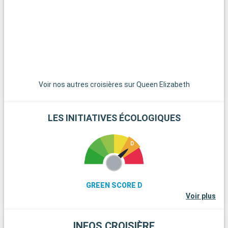
p
l
v
d
q
c
Voir nos autres croisières sur Queen Elizabeth
LES INITIATIVES ÉCOLOGIQUES
GREEN SCORE D
Voir plus
INFOS CROISIÈRE