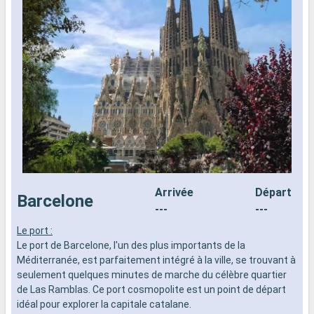
Arrivée
Départ
Barcelone
---
---
Le port :
L
Le port de Barcelone, l'un des plus importants de la
L
Méditerranée, est parfaitement intégré à la ville, se trouvant à
e
seulement quelques minutes de marche du célèbre quartier
k
de Las Ramblas. Ce port cosmopolite est un point de départ
e
idéal pour explorer la capitale catalane.
d