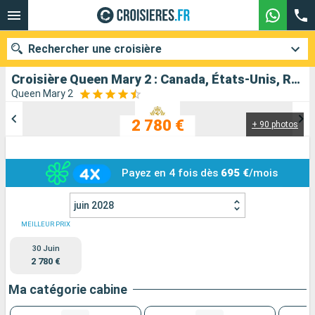
Rechercher une croisière
Croisière Queen Mary 2 : Canada, États-Unis, Royaume-Uni au départ de New York
Queen Mary 2
2 780 €
+ 90 photos
Nos destinations
Mois de départ
Payez en 4 fois dès
695 €
/mois
Ports
Compagnies
juin 2028
Rechercher
MEILLEUR PRIX
30 Juin
2 780 €
Ma catégorie cabine