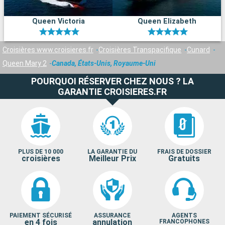
Queen Victoria
Queen Elizabeth
Croisières www.croisieres.fr
Croisières Transpacifique
Cunard
Queen Mary 2
Canada, États-Unis, Royaume-Uni
POURQUOI RÉSERVER CHEZ NOUS ? LA
GARANTIE CROISIERES.FR
PLUS DE 10 000
LA GARANTIE DU
FRAIS DE DOSSIER
croisières
Meilleur Prix
Gratuits
PAIEMENT SÉCURISÉ
ASSURANCE
AGENTS
en 4 fois
annulation
FRANCOPHONES