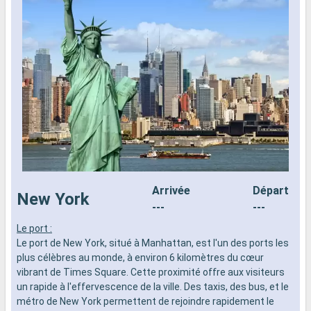
Arrivée
Départ
New York
---
---
Le port :
L
Le port de New York, situé à Manhattan, est l'un des ports les
d
plus célèbres au monde, à environ 6 kilomètres du cœur
n
vibrant de Times Square. Cette proximité offre aux visiteurs
s
un rapide à l'effervescence de la ville. Des taxis, des bus, et le
d
métro de New York permettent de rejoindre rapidement le