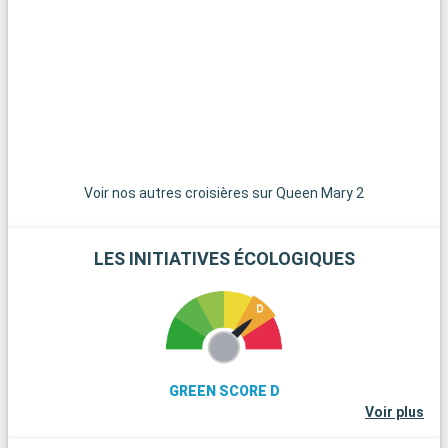
havre de tranquillité. Pour une échappée dans la nature, les
montagnes Catskills, à quelques heures de la ville, offrent des
sentiers de randonnée, des panoramas magnifiques et un air
pur.
Voir nos autres croisières sur Queen Mary 2
LES INITIATIVES ÉCOLOGIQUES
GREEN SCORE D
Voir plus