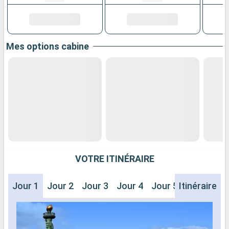
Mes options cabine
VOTRE ITINÉRAIRE
Jour 1
Jour 2
Jour 3
Jour 4
Jour 5
Itinéraire
Jour 6
J