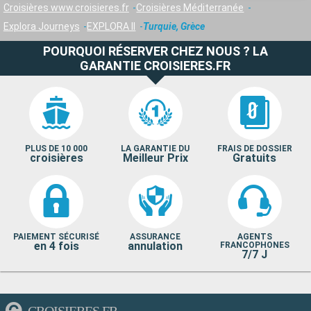
Croisières www.croisieres.fr
Croisières Méditerranée
Explora Journeys
EXPLORA II
Turquie, Grèce
POURQUOI RÉSERVER CHEZ NOUS ? LA
GARANTIE CROISIERES.FR
PLUS DE 10 000
LA GARANTIE DU
FRAIS DE DOSSIER
croisières
Meilleur Prix
Gratuits
PAIEMENT SÉCURISÉ
ASSURANCE
AGENTS
en 4 fois
annulation
FRANCOPHONES
7/7 J
CROISIERES.FR