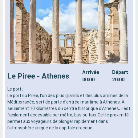
Arrivée
Départ
Le Piree - Athenes
00:00
20:00
Le port :
N
Le port du Pirée, l'un des plus grands et des plus animés de la
p
Méditerranée, sert de porte d'entrée maritime à Athènes. À
d
seulement 10 kilomètres du centre historique d'Athènes, il est
f
facilement accessible par métro, bus ou taxi. Cette proximité
a
permet aux voyageurs de plonger rapidement dans
g
l'atmosphère unique de la capitale grecque.
p
M