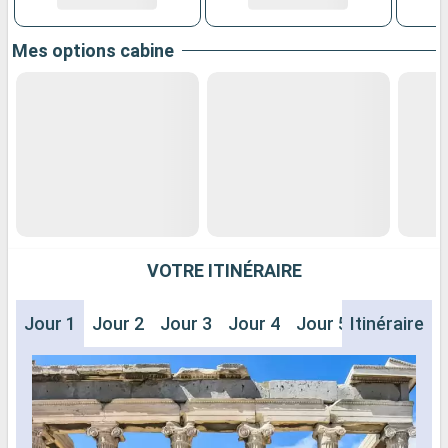
Mes options cabine
VOTRE ITINÉRAIRE
Jour 1
Jour 2
Jour 3
Jour 4
Jour 5
Itinéraire
Jour 6
J