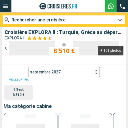
Rechercher une croisière
Croisière EXPLORA II : Turquie, Grèce au départ de Le Piree - Athenes
EXPLORA II
8 510 €
+ 101 photos
Nos destinations
Mois de départ
septembre 2027
Ports
Compagnies
MEILLEUR PRIX
6 Sept.
Rechercher
8 510 €
Ma catégorie cabine