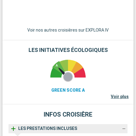
poneys en liberté. La ville historique de Winchester, avec sa
cathédrale imposante et ses bâtiments anciens, est une
excursion d'une journée enrichissante. Pour les amateurs de
voile, l'île de Wight, accessible en ferry, offre de belles plages
et des régates célèbres. Enfin, les passionnés d'histoire
Voir nos autres croisières sur EXPLORA IV
peuvent explorer les vestiges de Stonehenge, à moins d'une
heure de route.
LES INITIATIVES ÉCOLOGIQUES
GREEN SCORE A
Voir plus
INFOS CROISIÈRE
LES PRESTATIONS INCLUSES