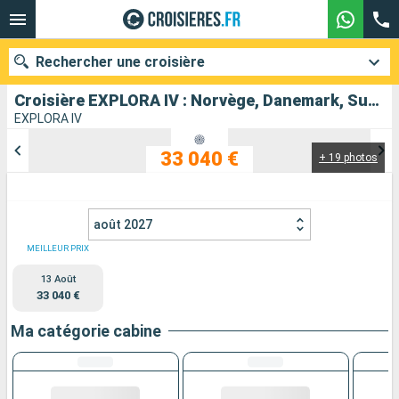
Rechercher une croisière
Croisière EXPLORA IV : Norvège, Danemark, Suède, Allemagne, Irlande, Royaume-Uni, Islande, Gröenland, Antigua-et-Barbuda, Martinique, Canada, États-Unis au départ de Southampton
EXPLORA IV
33 040 €
+ 19 photos
Nos destinations
Mois de départ
août 2027
Ports
Compagnies
MEILLEUR PRIX
13 Août
Rechercher
33 040 €
Ma catégorie cabine