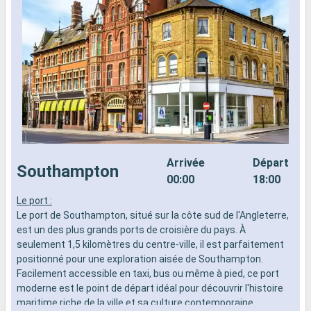
Arrivée
Départ
Southampton
00:00
18:00
Le port :
L
Le port de Southampton, situé sur la côte sud de l'Angleterre,
d
est un des plus grands ports de croisière du pays. À
n
seulement 1,5 kilomètres du centre-ville, il est parfaitement
s
positionné pour une exploration aisée de Southampton.
d
Facilement accessible en taxi, bus ou même à pied, ce port
moderne est le point de départ idéal pour découvrir l'histoire
maritime riche de la ville et sa culture contemporaine.