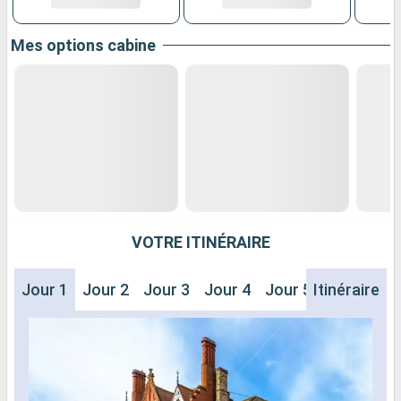
Mes options cabine
VOTRE ITINÉRAIRE
Jour 1
Jour 2
Jour 3
Jour 4
Jour 5
Itinéraire
Jour 6
J