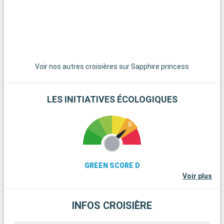
Fuji. Kamakura, à environ 50 kilomètres, offre une belle évasion
avec son grand Bouddha et ses plages. Ces destinations
autour de Tokyo permettent de découvrir un Japon plus calme
et traditionnel.
Voir nos autres croisières sur Sapphire princess
LES INITIATIVES ÉCOLOGIQUES
GREEN SCORE D
Voir plus
INFOS CROISIÈRE