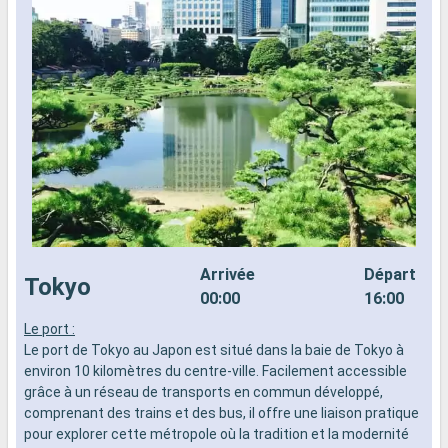
Arrivée
Départ
Tokyo
00:00
16:00
Le port :
T
Le port de Tokyo au Japon est situé dans la baie de Tokyo à
M
environ 10 kilomètres du centre-ville. Facilement accessible
p
grâce à un réseau de transports en commun développé,
l
comprenant des trains et des bus, il offre une liaison pratique
p
pour explorer cette métropole où la tradition et la modernité
v