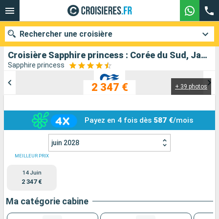
Rechercher une croisière
Croisière Sapphire princess : Corée du Sud, Japon au départ de Tokyo
Sapphire princess
2 347 €
+ 39 photos
Nos destinations
Mois de départ
Payez en 4 fois dès
587 €
/mois
Ports
Compagnies
juin 2028
Rechercher
MEILLEUR PRIX
14 Juin
2 347 €
Ma catégorie cabine