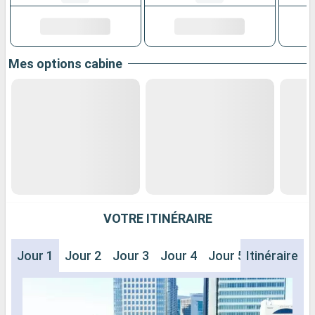
Mes options cabine
VOTRE ITINÉRAIRE
Jour 1
Jour 2
Jour 3
Jour 4
Jour 5
Itinéraire
Jour 6
J