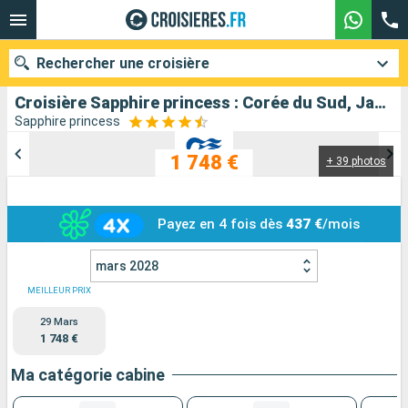
Rechercher une croisière
Croisière Sapphire princess : Corée du Sud, Japon au départ de Tokyo
Sapphire princess
1 748 €
+ 39 photos
Nos destinations
Mois de départ
Payez en 4 fois dès
437 €
/mois
Ports
Compagnies
mars 2028
Rechercher
MEILLEUR PRIX
29 Mars
1 748 €
Ma catégorie cabine