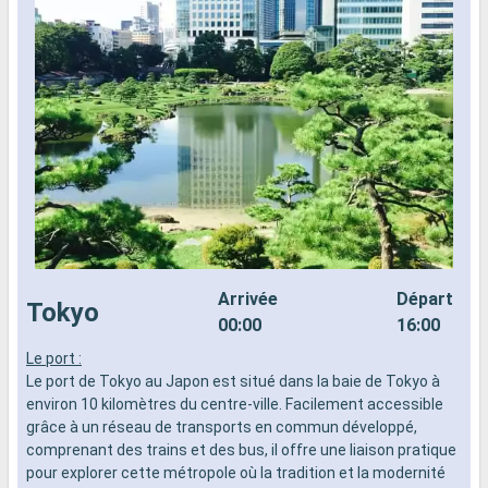
Arrivée
Départ
Tokyo
00:00
16:00
Le port :
N
Le port de Tokyo au Japon est situé dans la baie de Tokyo à
e
environ 10 kilomètres du centre-ville. Facilement accessible
d
grâce à un réseau de transports en commun développé,
T
comprenant des trains et des bus, il offre une liaison pratique
é
pour explorer cette métropole où la tradition et la modernité
f