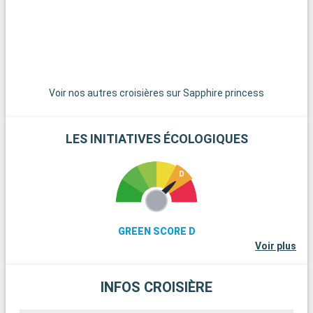
Fuji. Kamakura, à environ 50 kilomètres, offre une belle évasion
avec son grand Bouddha et ses plages. Ces destinations
autour de Tokyo permettent de découvrir un Japon plus calme
et traditionnel.
Voir nos autres croisières sur Sapphire princess
LES INITIATIVES ÉCOLOGIQUES
GREEN SCORE D
Voir plus
INFOS CROISIÈRE