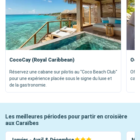
CocoCay (Royal Caribbean)
Oce
Réservez une cabane sur pilotis au "Coco Beach Club"
Offr
pour une expérience placée sous le signe du luxe et
caba
de la gastronomie.
Les meilleures périodes pour partir en croisière
aux Caraïbes
Janvier - Avril & Décembre
Mai