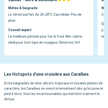
Météo & baignade
Mét
Le climat parfait. Air 26-28°C. Eau idéale. Peu de
Chau
pluie.
Con
Conseil expert
Exce
La meilleure période pour fuir le froid. Mer calme,
hive
idéal pour tout type de voyageur. Réservez tôt!
Les Hotspots d'une croisière aux Caraïbes
Entre baignades de rêve, décors tropicaux et escales pleines de
caractère, les Caraïbes se vivent intensément dès qu’on pose le
pied à terre. Voici les incontournables qui méritent vraiment le
détour.