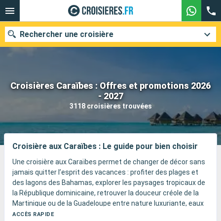
Rechercher une croisière
Croisières Caraïbes : Offres et promotions 2026
Nos destinations
- 2027
3118 croisières trouvées
Mois de départ
Ports
Compagnies
Croisière aux Caraïbes : Le guide pour bien choisir
Rechercher
Une croisière aux Caraïbes permet de changer de décor sans
jamais quitter l’esprit des vacances : profiter des plages et
des lagons des Bahamas, explorer les paysages tropicaux de
la République dominicaine, retrouver la douceur créole de la
Martinique ou de la Guadeloupe entre nature luxuriante, eaux
chaudes et déjeuners face à la mer, découvrir la Riviera Maya
ACCÈS RAPIDE