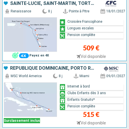
SAINTE-LUCIE, SAINT-MARTIN, TORTOLA, ANTIGUA-ET-BARBUDA, DOMINIQUE, GUADELOUPE
Renaissance
8 j
Pointe à Pitre
18/01/2027
Croisière Francophone
Longues escales
Pension complète
509 €
Payez en 4X
Vol disponible
RÉPUBLIQUE DOMINICAINE, PORTO RICO, BAHAMAS, ÉTATS-UNIS
MSC World America
8 j
Miami
09/01/2027
Internet à bord
Clubs Enfants dès 3 ans
Enfants Gratuits*
Pension complète
515 €
Surclassement inclus
Vol disponible