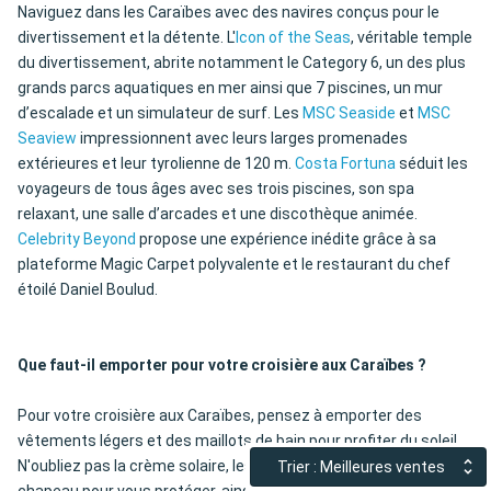
Naviguez dans les Caraïbes avec des navires conçus pour le
divertissement et la détente. L'
Icon of the Seas
, véritable temple
du divertissement, abrite notamment le Category 6, un des plus
grands parcs aquatiques en mer ainsi que 7 piscines, un mur
d’escalade et un simulateur de surf. Les
MSC Seaside
et
MSC
Seaview
impressionnent avec leurs larges promenades
extérieures et leur tyrolienne de 120 m.
Costa Fortuna
séduit les
voyageurs de tous âges avec ses trois piscines, son spa
relaxant, une salle d’arcades et une discothèque animée.
Celebrity Beyond
propose une expérience inédite grâce à sa
plateforme Magic Carpet polyvalente et le restaurant du chef
étoilé Daniel Boulud.
Que faut-il emporter pour votre croisière aux Caraïbes ?
Pour votre croisière aux Caraïbes, pensez à emporter des
vêtements légers et des maillots de bain pour profiter du soleil.
N'oubliez pas la crème solaire, les lunettes de soleil et un
Trier : Meilleures ventes