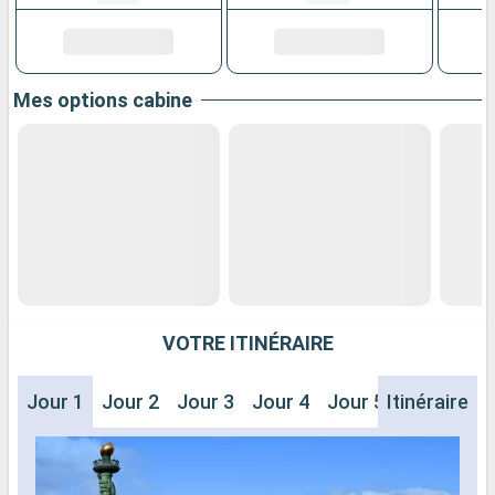
Mes options cabine
VOTRE ITINÉRAIRE
Jour 1
Jour 2
Jour 3
Jour 4
Jour 5
Itinéraire
Jour 6
J