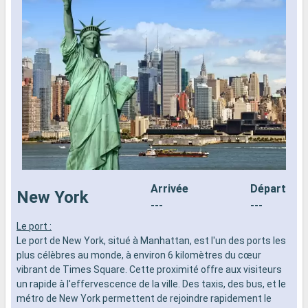
Arrivée
Départ
New York
---
---
Le port :
L
Le port de New York, situé à Manhattan, est l'un des ports les
d
plus célèbres au monde, à environ 6 kilomètres du cœur
n
vibrant de Times Square. Cette proximité offre aux visiteurs
s
un rapide à l'effervescence de la ville. Des taxis, des bus, et le
d
métro de New York permettent de rejoindre rapidement le