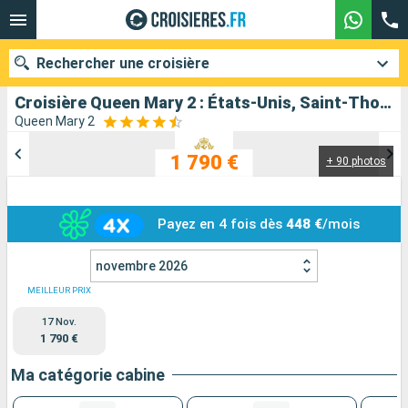
Rechercher une croisière
Croisière Queen Mary 2 : États-Unis, Saint-Thomas, Tortola, Antigua-et-Barbuda, Saint-Martin au départ de New York
Queen Mary 2
1 790 €
+ 90 photos
Nos destinations
Mois de départ
Payez en 4 fois dès
448 €
/mois
Ports
Compagnies
novembre 2026
Rechercher
MEILLEUR PRIX
17 Nov.
1 790 €
Ma catégorie cabine