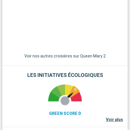
havre de tranquillité. Pour une échappée dans la nature, les
montagnes Catskills, à quelques heures de la ville, offrent des
sentiers de randonnée, des panoramas magnifiques et un air
pur.
Voir nos autres croisières sur Queen Mary 2
LES INITIATIVES ÉCOLOGIQUES
GREEN SCORE D
Voir plus