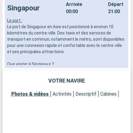
Arrivée
Départ
Singapour
00:00
21:00
Le port :
L
Le port de Singapour en Asie est positionné à environ 10
d
kilomètres du centre-ville. Des taxis et des services de
n
transport en commun, notamment le métro, sont disponibles
s
pour une connexion rapide et confortable avec le centre-ville
d
et ses principales attractions.
Que visiter à Singapour ?
Une escale à Singapour est une occasion unique de découvrir
une ville où modernité et traditions se mêlent
VOTRE NAVIRE
harmonieusement. Ne manquez pas de visiter le célèbre
Marina Bay Sands, avec sa vue imprenable sur la ville. Le
Photos & vidéos
Activités
Descriptif
Cabines
Jardin Botanique, site du patrimoine mondial de l'UNESCO,
vous invite à une promenade relaxante au milieu d'une flore
exotique. Le quartier historique de Chinatown, avec ses ruelles
pittoresques, ses temples et ses marchés, est un
incontournable pour s'imprégner de la culture locale. Les
amateurs d'art et d'histoire seront fascinés par le Musée
national de Singapour et la Galerie nationale, qui exposent des