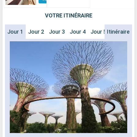
Cabines
VOTRE ITINÉRAIRE
Jour 1
Jour 2
Jour 3
Jour 4
Jour 5
Itinéraire
Jour 6
J