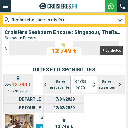
Rechercher une croisière
Croisière Seabourn Encore : Singapour, Thaïlande, Cambodge, Vietnam, Chine, Japon, Taïwan au départ de Singapour
Seabourn Encore
12 749 €
+ 65 photos
Nos destinations
Mois de départ
DATES ET DISPONIBILITÉS
Ports
Compagnies
janvier
Dates
Dates
12 749 €
dès
précédentes
suivantes
2029
Rechercher
le 17/01/2029
DÉPART LE
17/01/2029
RETOUR LE
12/02/2029
Suite
Voir
12 749 €
Autres