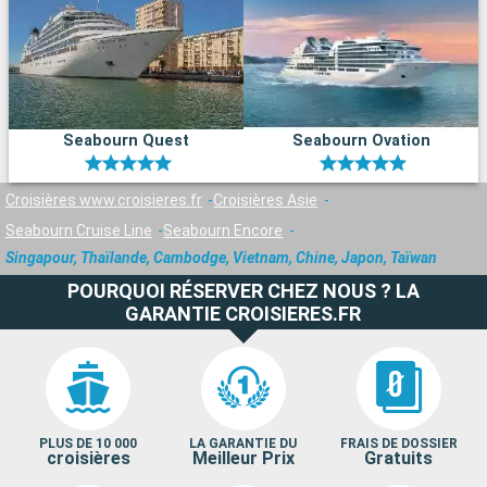
Seabourn Quest
Seabourn Ovation
Croisières www.croisieres.fr
Croisières Asie
Seabourn Cruise Line
Seabourn Encore
Singapour, Thaïlande, Cambodge, Vietnam, Chine, Japon, Taïwan
POURQUOI RÉSERVER CHEZ NOUS ? LA
GARANTIE CROISIERES.FR
PLUS DE 10 000
LA GARANTIE DU
FRAIS DE DOSSIER
croisières
Meilleur Prix
Gratuits