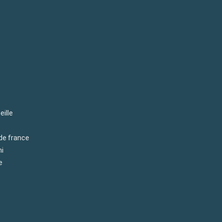
eille
 de france
mi
e