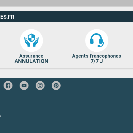
ES.FR
Assurance
Agents francophones
ANNULATION
7/7 J
s