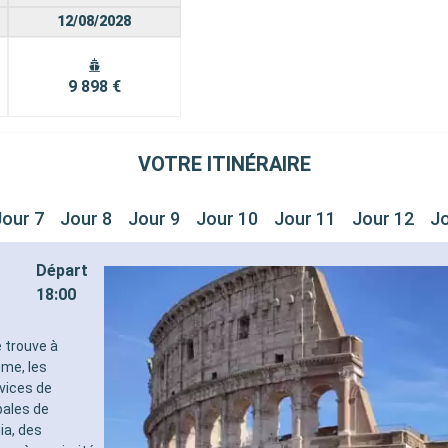
12/08/2028
9 898 €
VOTRE ITINÉRAIRE
Jour 7
Jour 8
Jour 9
Jour 10
Jour 11
Jour 12
Jo
Départ
18:00
e trouve à
ome, les
rvices de
pales de
ia, des