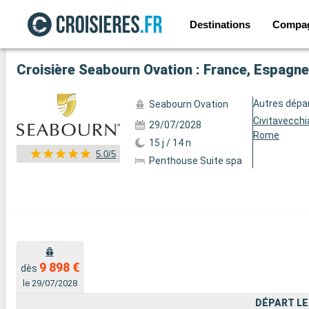
Destinations
Compa
Voir les 39 autres photos
Croisière Seabourn Ovation : France, Espagne,
Autres dépa
Seabourn Ovation
Civitavecchi
29/07/2028
Rome
15 j / 14 n
5.0/5
Penthouse Suite spa
9 898 €
dès
le 29/07/2028
DÉPART LE