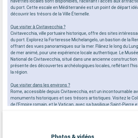
navettes locales sont disponibles, facilitant l'accès aux attract
du port. Cette escale en Méditerranée est un point de départ idé
découvrir les trésors de la Ville Éternelle.
Que visiter à Civitavecchia ?
Civitavecchia, ville portuaire historique, offre des sites intéress
du port. Explorez la Forteresse Michelangelo, un bastion de la R
offrant des vues panoramiques sur la mer. Flânez le long du Lung
de mer animé, pour une expérience locale authentique. Le Musé
National de Civitavecchia, situé dans une ancienne construction
présente des découvertes archéologiques locales, reflétant l'hist
la région.
Que visiter dans les environs ?
Rome, accessible depuis Civitavecchia, est un incontournable a
monuments historiques et ses trésors artistiques. Visitez le Co
de l'Empire romain, et le Vatican, avec sa basilique Saint-Pierre 
du Vatican, abritant la célèbre Chapelle Sixtine. Promenez-vous d
pittoresques du Trastevere, explorez les ruines du Forum romai
les environs de Civitavecchia offrent d'autres destinations attray
de Tarquinia, célèbre pour ses tombes étrusques et son musée 
Photos & vidéos
est une escapade culturelle fascinante. Les jardins de la Villa Fa