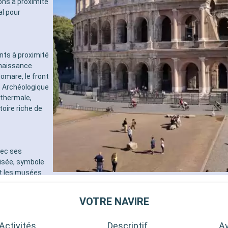
ions à proximité
al pour
ants à proximité
enaissance
omare, le front
e Archéologique
 thermale,
oire riche de
vec ses
lisée, symbole
et les musées
ans les ruelles
n. Outre Rome,
VOTRE NAVIRE
antes. La ville
archéologique,
Activités
Descriptif
Av
rnese à