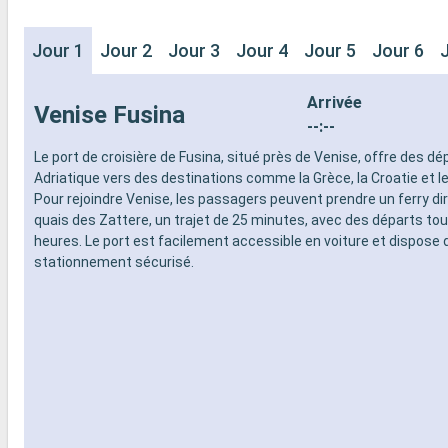
Jour 1
Jour 2
Jour 3
Jour 4
Jour 5
Jour 6
Arrivée
Venise Fusina
--:--
Le port de croisière de Fusina, situé près de Venise, offre des d
Adriatique vers des destinations comme la Grèce, la Croatie et 
Pour rejoindre Venise, les passagers peuvent prendre un ferry di
quais des Zattere, un trajet de 25 minutes, avec des départs tou
heures. Le port est facilement accessible en voiture et dispose 
stationnement sécurisé.