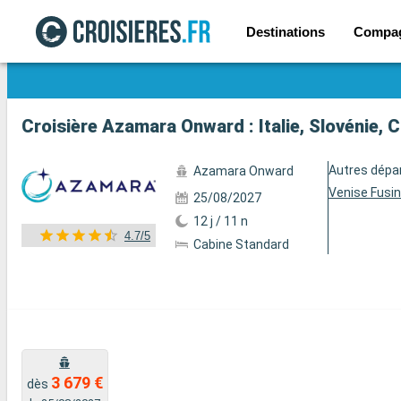
Destinations
Compa
Voir les 39 autres photos
Croisière Azamara Onward : Italie, Slovénie, 
Autres dépa
Azamara Onward
Venise Fusi
25/08/2027
12 j / 11 n
4.7/5
Cabine Standard
3 679 €
dès