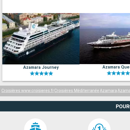
Azamara Que
Azamara Journey
Croisières www.croisieres.fr
Croisières Méditerranée
Azamara
Azama
POUR