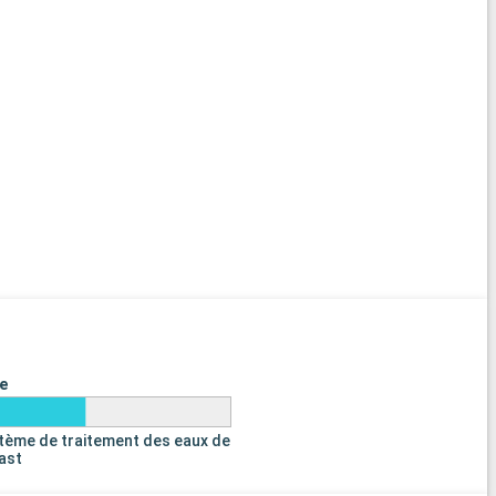
e
tème de traitement des eaux de
last