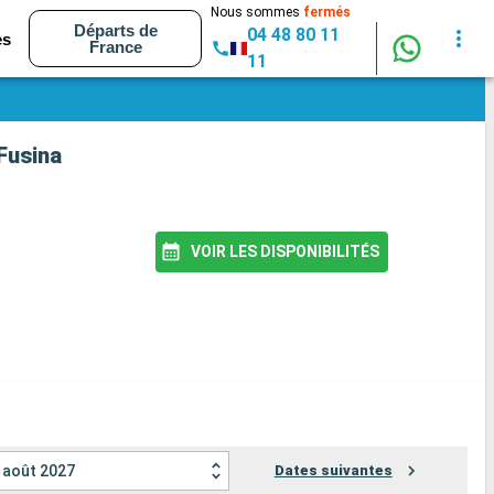
Nous sommes
fermés
Départs de
04 48 80 11
es
France
11
Fusina
VOIR LES DISPONIBILITÉS
août 2027
Dates suivantes