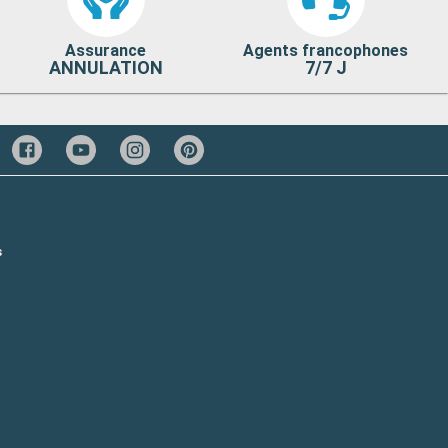
Assurance
Agents francophones
ANNULATION
7/7 J
s