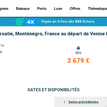
gnies
Bateaux
Ports
Luxe
Offres
Thématiqu
Payez en 4 fois dès
920 €
/mois
Croatie, Monténégro, France au départ de Venise 
rts
na
dès
3 679 €
DATES ET DISPONIBILITÉS
Dates précédentes