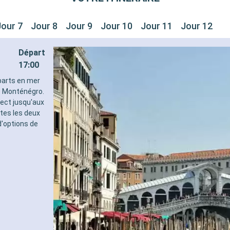
Jour 7
Jour 8
Jour 9
Jour 10
Jour 11
Jour 12
Départ
17:00
éparts en mer
le Monténégro.
rect jusqu'aux
tes les deux
d'options de