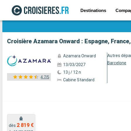
Destinations
Compa
Voir les 39 autres photos
Croisière Azamara Onward : Espagne, France, 
Autres dépa
Azamara Onward
Barcelone
13/03/2027
13 j / 12 n
4.7/5
Cabine Standard
2 819 €
dès