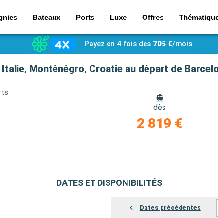
gnies
Bateaux
Ports
Luxe
Offres
Thématiqu
Payez en 4 fois dès
705 €
/mois
Italie, Monténégro, Croatie au départ de Barcel
rts
dès
2 819 €
DATES ET DISPONIBILITÉS
Dates précédentes