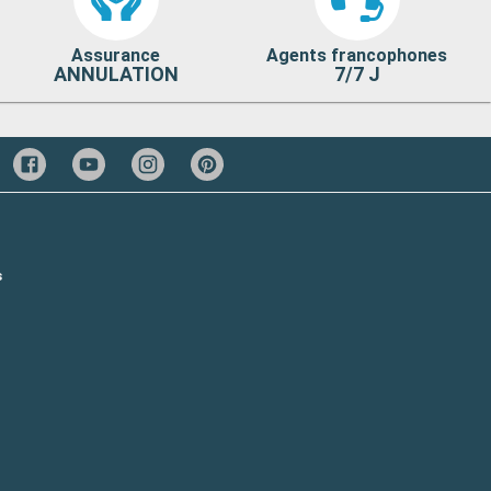
Assurance
Agents francophones
ANNULATION
7/7 J
s