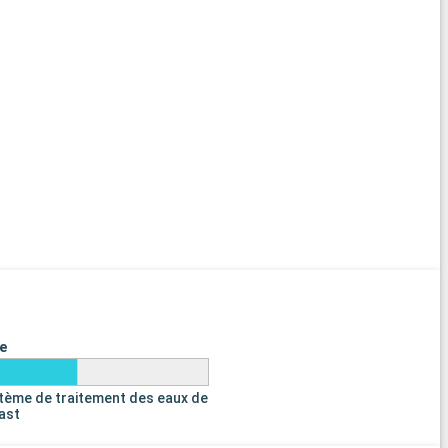
e
tème de traitement des eaux de
last