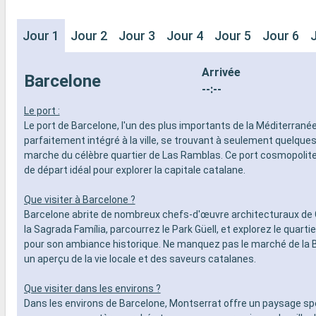
Jour 1
Jour 2
Jour 3
Jour 4
Jour 5
Jour 6
Arrivée
Barcelone
--:--
Le port :
Le port de Barcelone, l'un des plus importants de la Méditerranée
parfaitement intégré à la ville, se trouvant à seulement quelque
marche du célèbre quartier de Las Ramblas. Ce port cosmopolite
de départ idéal pour explorer la capitale catalane.
Que visiter à Barcelone ?
Barcelone abrite de nombreux chefs-d'œuvre architecturaux de 
la Sagrada Família, parcourrez le Park Güell, et explorez le quarti
pour son ambiance historique. Ne manquez pas le marché de la 
un aperçu de la vie locale et des saveurs catalanes.
Que visiter dans les environs ?
Dans les environs de Barcelone, Montserrat offre un paysage sp