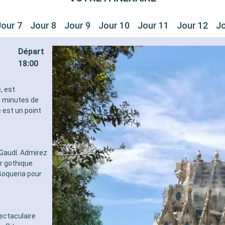
Jour 7
Jour 8
Jour 9
Jour 10
Jour 11
Jour 12
Jo
Départ
18:00
, est
s minutes de
 est un point
Gaudí. Admirez
er gothique
Boqueria pour
ectaculaire