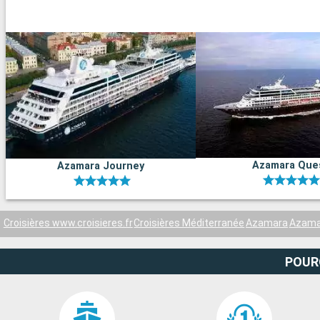
Azamara Que
Azamara Journey
Croisières www.croisieres.fr
Croisières Méditerranée
Azamara
Azama
POUR