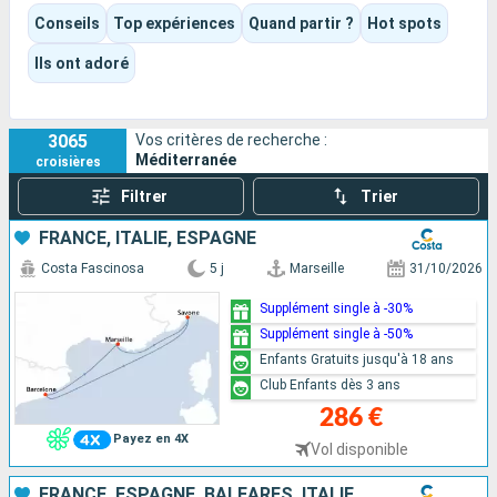
Selon l’itinéraire et le bateau choisis, l’expérience peut être
Conseils
Top expériences
Quand partir ?
Hot spots
culturelle, gastronomique, balnéaire ou résolument tournée
vers le divertissement. Piscines, spectacles, animations,
Ils ont adoré
moments de détente ou grandes visites : chacun peut y
trouver son propre rythme.
3065
Vos critères de recherche :
Méditerranée
croisières
Filtrer
Trier
FRANCE, ITALIE, ESPAGNE
Costa Fascinosa
5 j
Marseille
31/10/2026
Supplément single à -30%
Supplément single à -50%
Enfants Gratuits jusqu'à 18 ans
Club Enfants dès 3 ans
286 €
Payez en 4X
Vol disponible
FRANCE, ESPAGNE, BALÉARES, ITALIE