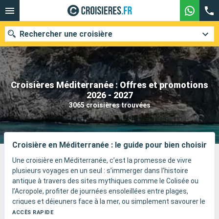
Rechercher une croisière
Croisières Méditerranée : Offres et promotions
Nos destinations
2026 - 2027
3065 croisières trouvées
Mois de départ
Ports
Compagnies
Croisière en Méditerranée : le guide pour bien choisir
Rechercher
Une croisière en Méditerranée, c’est la promesse de vivre
plusieurs voyages en un seul : s’immerger dans l’histoire
antique à travers des sites mythiques comme le Colisée ou
l’Acropole, profiter de journées ensoleillées entre plages,
criques et déjeuners face à la mer, ou simplement savourer le
plaisir d’un navire pensé pour toute la famille.
ACCÈS RAPIDE