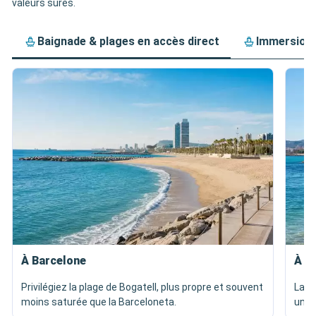
valeurs sûres.
Baignade & plages en accès direct
Immersion 
À Barcelone
À P
Privilégiez la plage de Bogatell, plus propre et souvent
La p
moins saturée que la Barceloneta.
une 