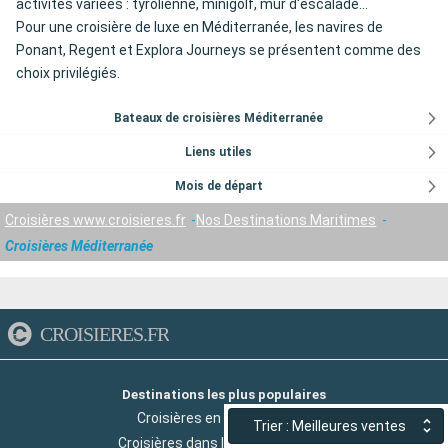
activités variées : tyrolienne, minigolf, mur d'escalade...
Pour une croisière de luxe en Méditerranée, les navires de
Ponant, Regent et Explora Journeys se présentent comme des
choix privilégiés.
Bateaux de croisières Méditerranée
Liens utiles
Mois de départ
Croisières www.croisieres.fr
Nos Destinations Maritimes
Croisières Méditerranée
CROISIERES.FR
Destinations les plus populaires
Croisières en Méditerranée
Trier : Meilleures ventes
Croisières dans les Iles Grecques