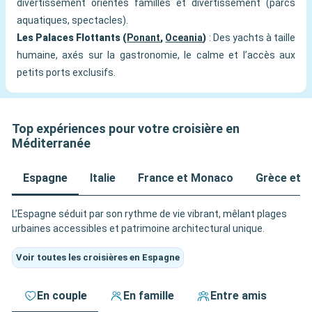
divertissement orientés familles et divertissement (parcs
aquatiques, spectacles).
Les Palaces Flottants (
Ponant
,
Oceania
)
: Des yachts à taille
humaine, axés sur la gastronomie, le calme et l’accès aux
petits ports exclusifs.
Top expériences pour votre croisière en
Méditerranée
Espagne
Italie
France et Monaco
Grèce et Î
L’Espagne séduit par son rythme de vie vibrant, mêlant plages
urbaines accessibles et patrimoine architectural unique.
Voir toutes les croisières en Espagne
En couple
En famille
Entre amis