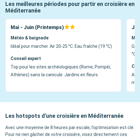
Les meilleures périodes pour partir en croisière en
Méditerranée
Mai - Juin (Printemps)
Jui
Météo & baignade
Mét
Idéal pour marcher. Air 20-25 °C. Eau fraîche (19 °C).
Gran
°C+)
Conseil expert
Con
Top pour les sites archéologiques (Rome, Pompéi,
Athènes) sans la canicule. Jardins en fleurs.
Ambi
mati
Les hotspots d'une croisière en Méditerranée
Avec une moyenne de 8 heures par escale, l’optimisation est clé.
Pour ne rien gâcher de votre croisière, visez directement ces