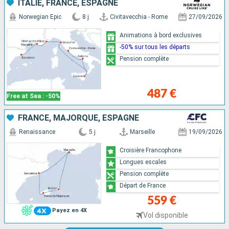
ITALIE, FRANCE, ESPAGNE
Norwegian Epic
8 j
Civitavecchia - Rome
27/09/2026
Animations à bord exclusives
-50% sur tous les départs
Pension complète
487 €
Free at Sea : -50%
FRANCE, MAJORQUE, ESPAGNE
Renaissance
5 j
Marseille
19/09/2026
Croisière Francophone
Longues escales
Pension complète
Départ de France
559 €
Payez en 4X
Vol disponible