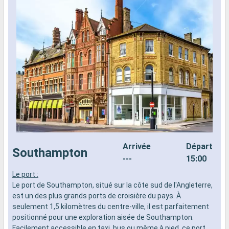
Arrivée
Départ
Southampton
---
15:00
Le port :
R
Le port de Southampton, situé sur la côte sud de l'Angleterre,
d
est un des plus grands ports de croisière du pays. À
p
seulement 1,5 kilomètres du centre-ville, il est parfaitement
p
positionné pour une exploration aisée de Southampton.
m
Facilement accessible en taxi, bus ou même à pied, ce port
e