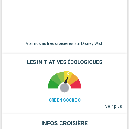
courte distance, est un paradis pour les randonneurs et les
amoureux de la nature, avec ses paysages de landes et ses
poneys en liberté. La ville historique de Winchester, avec sa
cathédrale imposante et ses bâtiments anciens, est une
excursion d'une journée enrichissante. Pour les amateurs de
voile, l'île de Wight, accessible en ferry, offre de belles plages
et des régates célèbres. Enfin, les passionnés d'histoire
Voir nos autres croisières sur Disney Wish
peuvent explorer les vestiges de Stonehenge, à moins d'une
heure de route.
LES INITIATIVES ÉCOLOGIQUES
GREEN SCORE C
Voir plus
INFOS CROISIÈRE