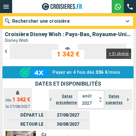
Rechercher une croisière
Croisière Disney Wish : Pays-Bas, Royaume-Uni au départ de Southampton
Disney Wish
1 342 €
+ 51 photos
Nos destinations
Mois de départ
Payez en 4 fois dès
336 €
/mois
Ports
Compagnies
DATES ET DISPONIBILITÉS
août
Rechercher
Dates
Dates
1 342 €
dès
précédentes
suivantes
2027
le 27/08/2027
DÉPART LE
27/08/2027
RETOUR LE
30/08/2027
Cabine