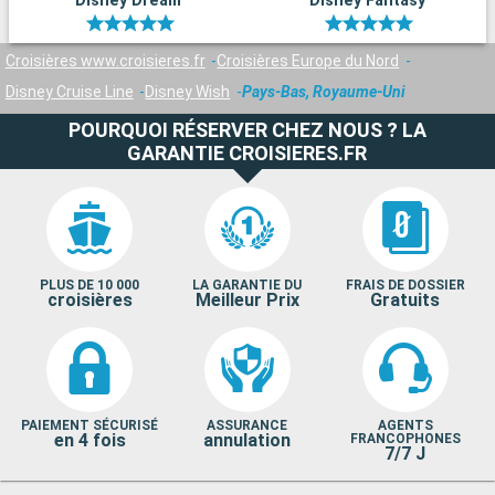
Disney Dream
Disney Fantasy
Croisières www.croisieres.fr
Croisières Europe du Nord
Disney Cruise Line
Disney Wish
Pays-Bas, Royaume-Uni
POURQUOI RÉSERVER CHEZ NOUS ? LA
GARANTIE CROISIERES.FR
PLUS DE 10 000
LA GARANTIE DU
FRAIS DE DOSSIER
croisières
Meilleur Prix
Gratuits
PAIEMENT SÉCURISÉ
ASSURANCE
AGENTS
en 4 fois
annulation
FRANCOPHONES
7/7 J