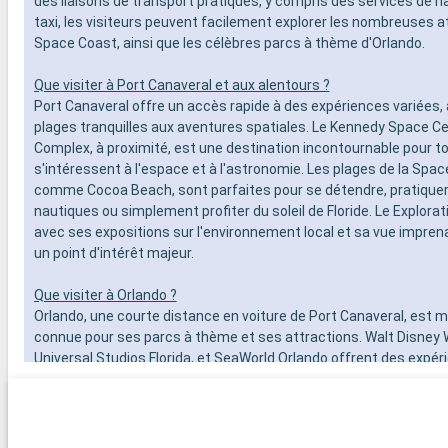
des liaisons de transport pratiques, y compris des services de n
taxi, les visiteurs peuvent facilement explorer les nombreuses at
Space Coast, ainsi que les célèbres parcs à thème d'Orlando.
Que visiter à Port Canaveral et aux alentours ?
Port Canaveral offre un accès rapide à des expériences variées, 
plages tranquilles aux aventures spatiales. Le Kennedy Space Ce
Complex, à proximité, est une destination incontournable pour t
s'intéressent à l'espace et à l'astronomie. Les plages de la Spac
comme Cocoa Beach, sont parfaites pour se détendre, pratiquer
nautiques ou simplement profiter du soleil de Floride. Le Explorat
avec ses expositions sur l'environnement local et sa vue imprena
un point d'intérêt majeur.
Que visiter à Orlando ?
Orlando, une courte distance en voiture de Port Canaveral, est
connue pour ses parcs à thème et ses attractions. Walt Disney 
Universal Studios Florida, et SeaWorld Orlando offrent des expér
magiques pour les visiteurs de tous âges. En plus de ses parcs 
Orlando propose une variété d'activités, comme des spectacles 
centres commerciaux, des terrains de golf, et des expériences c
diverses. Pour ceux qui recherchent une pause dans l'effervesc