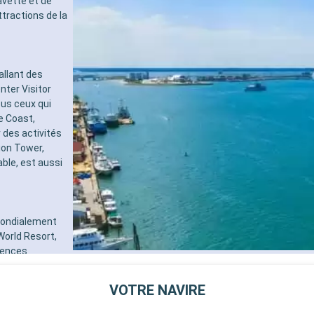
avette et de
tractions de la
allant des
nter Visitor
ous ceux qui
e Coast,
 des activités
ion Tower,
ble, est aussi
 mondialement
World Resort,
iences
à thème,
en direct, des
VOTRE NAVIRE
ulinaires
ence des parcs,