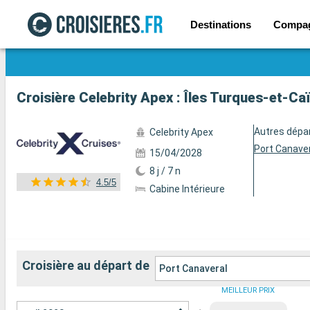
Destinations
Compa
Voir les 140 autres photos
Croisière Celebrity Apex : Îles Turques-et-C
Autres dépa
Celebrity Apex
Port Canave
15/04/2028
8 j / 7 n
4.5/5
Cabine Intérieure
Croisière au départ de
Port Canaveral
MEILLEUR PRIX