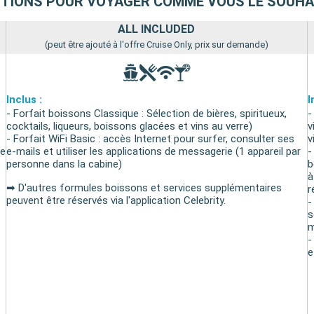
PTIONS POUR VOYAGER COMME VOUS LE SOUHA
ALL INCLUDED
(peut être ajouté à l'offre Cruise Only, prix sur demande)
Inclus :
I
- Forfait boissons Classique : Sélection de bières, spiritueux,
-
cocktails, liqueurs, boissons glacées et vins au verre)
v
- Forfait WiFi Basic : accès Internet pour surfer, consulter ses
v
de
e-mails et utiliser les applications de messagerie (1 appareil par
-
personne dans la cabine)
b
à
➡ D'autres formules boissons et services supplémentaires
r
peuvent être réservés via l'application Celebrity.
-
s
m
-
e