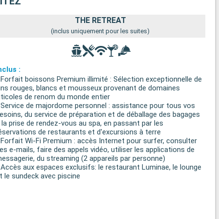
ITEZ
THE RETREAT
(inclus uniquement pour les suites)
nclus :
 Forfait boissons Premium illimité : Sélection exceptionnelle de
ins rouges, blancs et mousseux provenant de domaines
iticoles de renom du monde entier
 Service de majordome personnel : assistance pour tous vos
esoins, du service de préparation et de déballage des bagages
 la prise de rendez-vous au spa, en passant par les
éservations de restaurants et d'excursions à terre
 Forfait Wi-Fi Premium : accès Internet pour surfer, consulter
es e-mails, faire des appels vidéo, utiliser les applications de
essagerie, du streaming (2 appareils par personne)
 Accès aux espaces exclusifs: le restaurant Luminae, le lounge
t le sundeck avec piscine