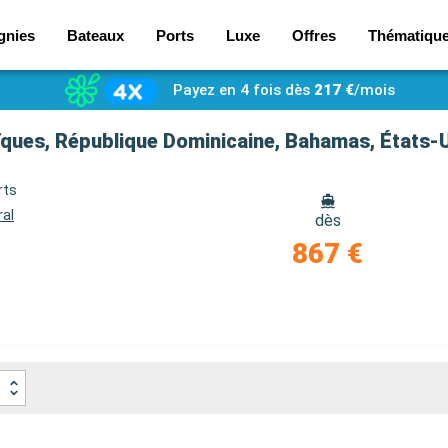
gnies
Bateaux
Ports
Luxe
Offres
Thématiqu
Payez en 4 fois dès
217 €
/mois
aïques, République Dominicaine, Bahamas, États-
rts
ral
dès
867 €