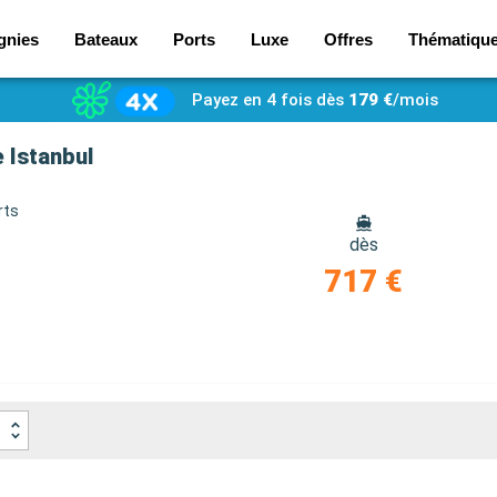
gnies
Bateaux
Ports
Luxe
Offres
Thématiqu
Payez en 4 fois dès
179 €
/mois
e Istanbul
rts
dès
717 €