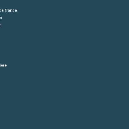
 de france
mi
e
iere