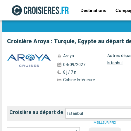
Destinations
Compa
Voir les 241 autres photos
Croisière Aroya : Turquie, Egypte au départ d
Autres dépa
Aroya
Istanbul
04/09/2027
8 j / 7 n
Cabine Intérieure
Croisière au départ de
Istanbul
MEILLEUR PRIX