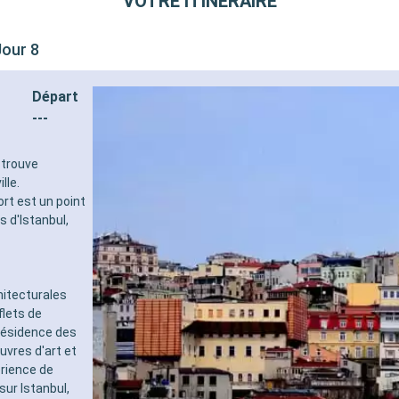
VOTRE ITINÉRAIRE
Jour 8
Départ
---
e trouve
lle.
rt est un point
s d'Istanbul,
hitecturales
flets de
 résidence des
vres d'art et
érience de
ur Istanbul,