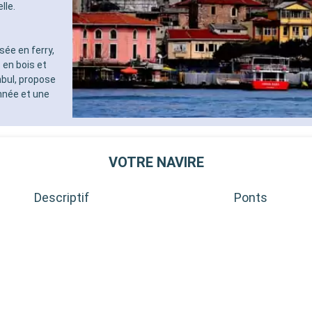
lle.
sée en ferry,
en bois et
anbul, propose
nnée et une
VOTRE NAVIRE
Descriptif
Ponts