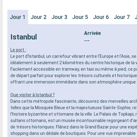
Jour 1
Jour 2
Jour 3
Jour 5
Jour 6
Jour 7
Arrivée
Istanbul
---
Le port :
Le port d'Istanbul, un carrefour vibrant entre l'Europe et l'Asie, s
idéalement à seulement 2 kilomètres du centre historique de la vi
Facilement accessible en tramway, en taxi ou même à pied, ce po
de départ parfait pour explorer les trésors culturels et historique
offrant une immersion immédiate dans son atmosphère unique.
Que visiter à Istanbul ?
Dans cette métropole fascinante, découvrez des merveilles arc
telles que la Mosquée Bleue et la majestueuse Sainte-Sophie, re
l'histoire byzantine et ottomane de la ville. Le Palais de Topkapi,
sultans ottomans, est un musée incontournable regorgeant d'œu
de trésors historiques. Flânez dans le Grand Bazar pour une exp
shopping dans un dédale de boutiques. Pour une vue imprenable s