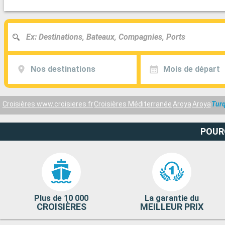
Nos destinations
Mois de départ
Croisières www.croisieres.fr
Croisières Méditerranée
Aroya
Aroya
Turq
POUR
Plus de 10 000
La garantie du
CROISIÈRES
MEILLEUR PRIX