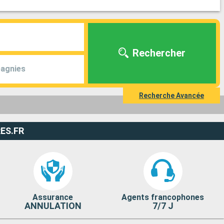
Rechercher
agnies
Recherche Avancée
ES.FR
Assurance
Agents francophones
ANNULATION
7/7 J