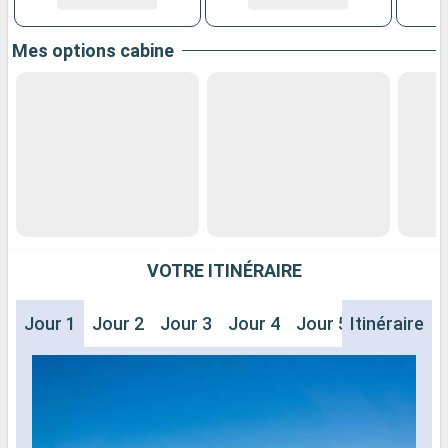
Mes options cabine
VOTRE ITINÉRAIRE
Jour 1
Jour 2
Jour 3
Jour 4
Jour 5
Itinéraire
Jour 6
J