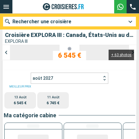
Rechercher une croisière
Croisière EXPLORA III : Canada, États-Unis au départ de Vancouver
EXPLORA III
6 545 €
+ 63 photos
Nos destinations
Mois de départ
août 2027
Ports
Compagnies
MEILLEUR PRIX
13 Août
11 Août
Rechercher
6 545 €
6 745 €
Ma catégorie cabine