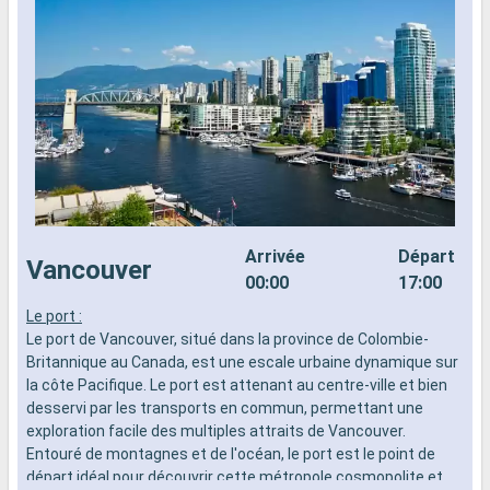
Arrivée
Départ
Vancouver
00:00
17:00
Le port :
L
Le port de Vancouver, situé dans la province de Colombie-
d
Britannique au Canada, est une escale urbaine dynamique sur
n
la côte Pacifique. Le port est attenant au centre-ville et bien
s
desservi par les transports en commun, permettant une
d
exploration facile des multiples attraits de Vancouver.
Entouré de montagnes et de l'océan, le port est le point de
départ idéal pour découvrir cette métropole cosmopolite et