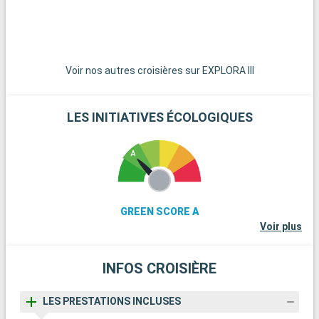
tranquille sur la côte avec leurs communautés artistiques et
leurs paysages pittoresques. Enfin, la route panoramique Sea-
to-Sky Highway, menant à Squamish et à Whistler, offre des
vues spectaculaires sur les fjords, les montagnes et l'océan.
Voir nos autres croisières sur EXPLORA III
LES INITIATIVES ÉCOLOGIQUES
GREEN SCORE A
Voir plus
INFOS CROISIÈRE
LES PRESTATIONS INCLUSES