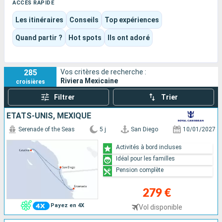
Le voyage alterne plages, marinas, tacos de poisson, sorties
ACCÈS RAPIDE
en mer, centres historiques et couchers de soleil sur le
Les itinéraires
Conseils
Top expériences
Pacifique. C’est une destination facile à apprécier en escale,
avec des ports très différents les uns des autres et un bon
Quand partir ?
Hot spots
Ils ont adoré
équilibre entre détente, balade et activités nautiques.
285
Vos critères de recherche :
Riviera Mexicaine
croisières
Filtrer
Trier
ÉTATS-UNIS, MEXIQUE
Serenade of the Seas
5 j
San Diego
10/01/2027
Activités à bord incluses
Idéal pour les familles
Pension complète
279 €
Payez en 4X
Vol disponible