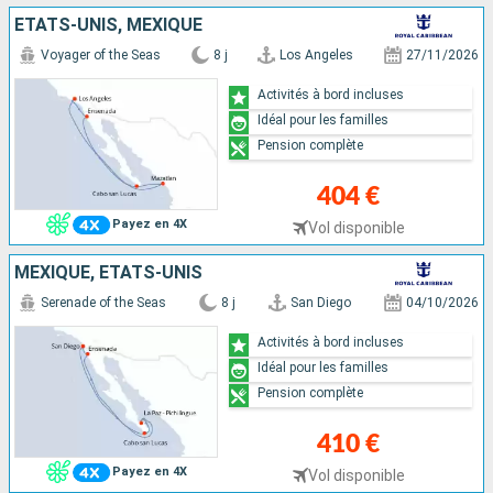
ÉTATS-UNIS, MEXIQUE
Voyager of the Seas
8 j
Los Angeles
27/11/2026
Activités à bord incluses
Idéal pour les familles
Pension complète
404 €
Payez en 4X
Vol disponible
MEXIQUE, ÉTATS-UNIS
Serenade of the Seas
8 j
San Diego
04/10/2026
Activités à bord incluses
Idéal pour les familles
Pension complète
410 €
Payez en 4X
Vol disponible