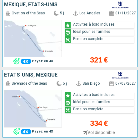
MEXIQUE, ÉTATS-UNIS
Ovation of the Seas
5 j
Los Angeles
01/11/2027
Activités à bord incluses
Idéal pour les familles
Pension complète
321 €
Payez en 4X
ÉTATS-UNIS, MEXIQUE
Serenade of the Seas
5 j
San Diego
07/03/2027
Activités à bord incluses
Idéal pour les familles
Pension complète
334 €
Payez en 4X
Vol disponible