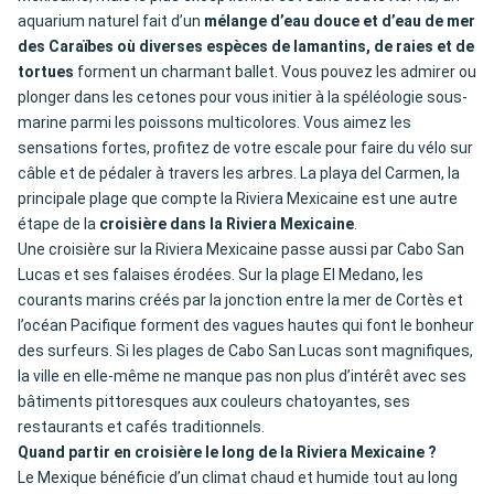
aquarium naturel fait d’un
mélange d’eau douce et d’eau de mer
des Caraïbes où diverses espèces de lamantins, de raies et de
tortues
forment un charmant ballet. Vous pouvez les admirer ou
plonger dans les cetones pour vous initier à la spéléologie sous-
marine parmi les poissons multicolores. Vous aimez les
sensations fortes, profitez de votre escale pour faire du vélo sur
câble et de pédaler à travers les arbres. La playa del Carmen, la
principale plage que compte la Riviera Mexicaine est une autre
étape de la
croisière dans la Riviera Mexicaine
.
Une croisière sur la Riviera Mexicaine passe aussi par Cabo San
Lucas et ses falaises érodées. Sur la plage El Medano, les
courants marins créés par la jonction entre la mer de Cortès et
l’océan Pacifique forment des vagues hautes qui font le bonheur
des surfeurs. Si les plages de Cabo San Lucas sont magnifiques,
la ville en elle-même ne manque pas non plus d’intérêt avec ses
bâtiments pittoresques aux couleurs chatoyantes, ses
restaurants et cafés traditionnels.
Quand partir en croisière le long de la Riviera Mexicaine ?
Le Mexique bénéficie d’un climat chaud et humide tout au long