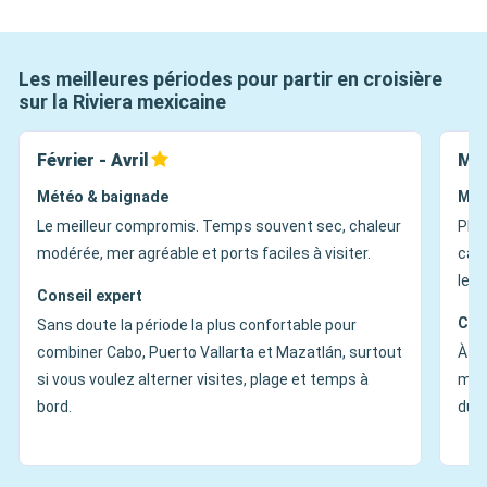
Les meilleures périodes pour partir en croisière
sur la Riviera mexicaine
Février - Avril
Mai
Météo & baignade
Mét
Le meilleur compromis. Temps souvent sec, chaleur
Plu
modérée, mer agréable et ports faciles à visiter.
calm
les v
Conseil expert
Con
Sans doute la période la plus confortable pour
combiner Cabo, Puerto Vallarta et Mazatlán, surtout
À en
si vous voulez alterner visites, plage et temps à
moin
bord.
du t