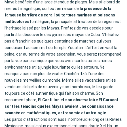
Maya bénéficie d’une large étendue de plages. Mais si le bord de
mer est magnifique, surtout en raison de
la présence de la
fameuse barrière de corail où tortues marines et poissons
multicolores
font légion, la principale attraction de la région est
l’héritage laissé par les Mayas. Profitez de vos escales pour
partir à la découverte des pyramides mayas de Coba. N’hésitez
pas à franchir les quelques centaines de marches qui vous
conduisent au sommet du temple Yucatan . L’effort en vaut la
peine, car au terme de votre ascension, vous serez récompensé
par la vue panoramique que vous avez sur les autres ruines
environnantes et la jungle luxuriante qui les entoure. Ne
manquez pas non plus de visiter Chichén Itzá, l’une des
nouvelles merveilles du monde. Même si les vacanciers et les
vendeurs d’objets de souvenir y sont nombreux, le lieu garde
toujours ce côté authentique qui fait son charme. Son
monument phare,
El Castillon et son observatoire El Caracol
sont les témoins que les Mayas avaient une connaissance
avancée en mathématiques, astronomie et astrologie.
Les parcs d’attractions sont aussi nombreux le long de la Riviera
Mexicaine, mais le plus exceptionnel est sans doute Xel-Ha, un