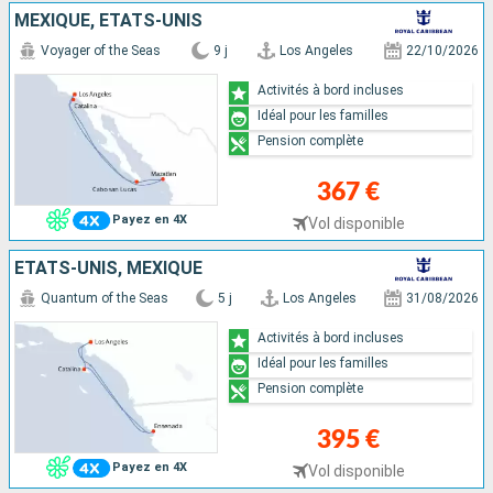
MEXIQUE, ÉTATS-UNIS
Voyager of the Seas
9 j
Los Angeles
22/10/2026
Activités à bord incluses
Idéal pour les familles
Pension complète
367 €
Payez en 4X
Vol disponible
ÉTATS-UNIS, MEXIQUE
Quantum of the Seas
5 j
Los Angeles
31/08/2026
Activités à bord incluses
Idéal pour les familles
Pension complète
395 €
Payez en 4X
Vol disponible