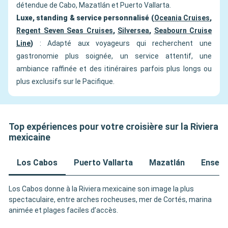
détendue de Cabo, Mazatlán et Puerto Vallarta.
Luxe, standing & service personnalisé (
Oceania Cruises
,
Regent Seven Seas Cruises
,
Silversea
,
Seabourn Cruise
Line
)
: Adapté aux voyageurs qui recherchent une
gastronomie plus soignée, un service attentif, une
ambiance raffinée et des itinéraires parfois plus longs ou
plus exclusifs sur le Pacifique.
Top expériences pour votre croisière sur la Riviera
mexicaine
Los Cabos
Puerto Vallarta
Mazatlán
Ensena
Los Cabos donne à la Riviera mexicaine son image la plus
spectaculaire, entre arches rocheuses, mer de Cortés, marina
animée et plages faciles d’accès.