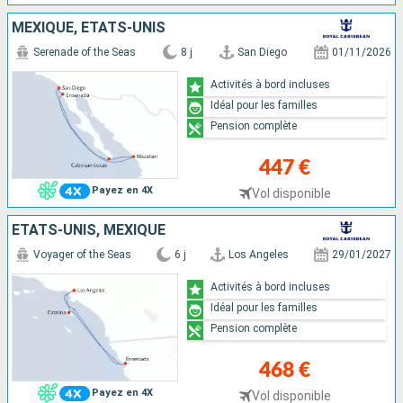
MEXIQUE, ÉTATS-UNIS
Serenade of the Seas
8 j
San Diego
01/11/2026
Activités à bord incluses
Idéal pour les familles
Pension complète
447 €
Payez en 4X
Vol disponible
ÉTATS-UNIS, MEXIQUE
Voyager of the Seas
6 j
Los Angeles
29/01/2027
Activités à bord incluses
Idéal pour les familles
Pension complète
468 €
Payez en 4X
Vol disponible