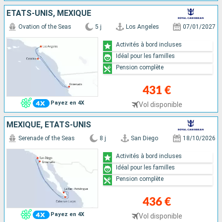
ÉTATS-UNIS, MEXIQUE
Ovation of the Seas
5 j
Los Angeles
07/01/2027
Activités à bord incluses
Idéal pour les familles
Pension complète
431 €
Payez en 4X
Vol disponible
MEXIQUE, ÉTATS-UNIS
Serenade of the Seas
8 j
San Diego
18/10/2026
Activités à bord incluses
Idéal pour les familles
Pension complète
436 €
Payez en 4X
Vol disponible