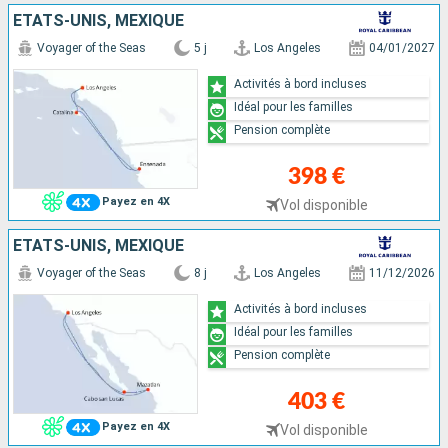
ÉTATS-UNIS, MEXIQUE
Voyager of the Seas
5 j
Los Angeles
04/01/2027
Activités à bord incluses
Idéal pour les familles
Pension complète
398 €
Payez en 4X
Vol disponible
ÉTATS-UNIS, MEXIQUE
Voyager of the Seas
8 j
Los Angeles
11/12/2026
Activités à bord incluses
Idéal pour les familles
Pension complète
403 €
Payez en 4X
Vol disponible