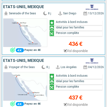
ÉTATS-UNIS, MEXIQUE
Serenade of the Seas
8 j
San Diego
13/12/2026
Activités à bord incluses
Idéal pour les familles
Pension complète
436 €
Payez en 4X
Vol disponible
ÉTATS-UNIS, MEXIQUE
Voyager of the Seas
8 j
Los Angeles
04/12/2026
Activités à bord incluses
Idéal pour les familles
Pension complète
437 €
Payez en 4X
Vol disponible