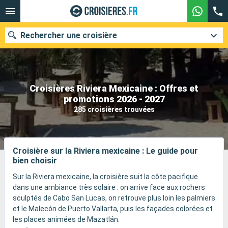
Rechercher une croisière
Croisières Riviera Mexicaine : Offres et
Nos destinations
promotions 2026 - 2027
285 croisières trouvées
Mois de départ
Ports
Compagnies
Croisière sur la Riviera mexicaine : Le guide pour
bien choisir
Rechercher
Sur la Riviera mexicaine, la croisière suit la côte pacifique
dans une ambiance très solaire : on arrive face aux rochers
sculptés de Cabo San Lucas, on retrouve plus loin les palmiers
et le Malecón de Puerto Vallarta, puis les façades colorées et
les places animées de Mazatlán.