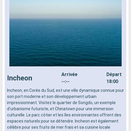
Arrivée
Départ
Incheon
--:--
18:00
Incheon, en Corée du Sud, est une ville dynamique connue pour
L
son port moderne et son développement urbain
d
impressionnant. Visitez le quartier de Songdo, un exemple
n
d'urbanisme futuriste, et Chinatown pour une immersion
s
culturelle. Le parc côtier et les îles environnantes offrent des
d
espaces naturels pour se détendre. Incheon est également
célèbre pour ses fruits de mer frais et sa cuisine locale