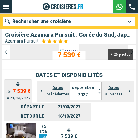
Rechercher une croisière
Croisière Azamara Pursuit : Corée du Sud, Japon, Chine, Vietnam, Thaïlande, Singapour au départ de Incheon
Azamara Pursuit
7 539 €
+ 26 photos
Nos destinations
Mois de départ
DATES ET DISPONIBILITÉS
Ports
Compagnies
septembre
Dates
Dates
7 539 €
dès
précédentes
suivantes
2027
Rechercher
le 21/09/2027
DÉPART LE
21/09/2027
RETOUR LE
16/10/2027
Cabine
Voir
standard
7 539 €
Autres