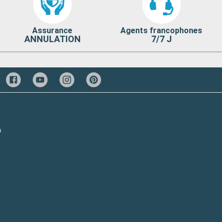
Assurance
Agents francophones
ANNULATION
7/7 J
s