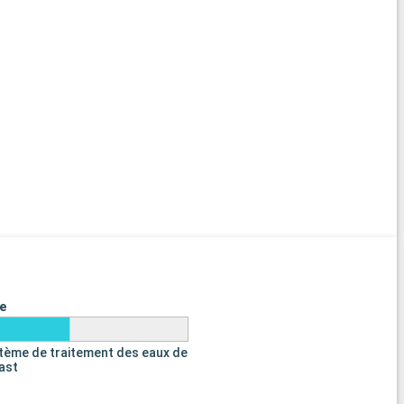
e
tème de traitement des eaux de
last