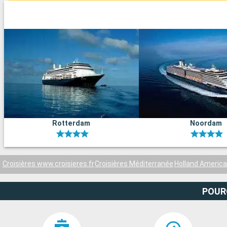
Rotterdam
Noordam
Croisières www.croisieres.fr
Croisières Méditerranée
Holland America
POUR