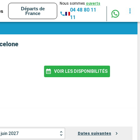
Nous sommes
ouverts
Départs de
04 48 80 11
es
France
11
rcelone
VOIR LES DISPONIBILITÉS
juin 2027
Dates suivantes