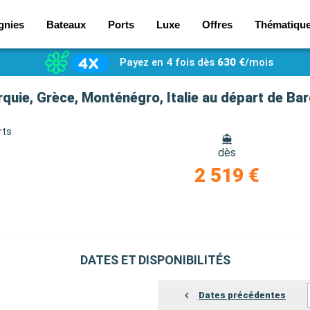
gnies
Bateaux
Ports
Luxe
Offres
Thématiqu
Payez en 4 fois dès
630 €
/mois
quie, Grèce, Monténégro, Italie au départ de Ba
rts
dès
2 519 €
DATES ET DISPONIBILITÉS
Dates précédentes