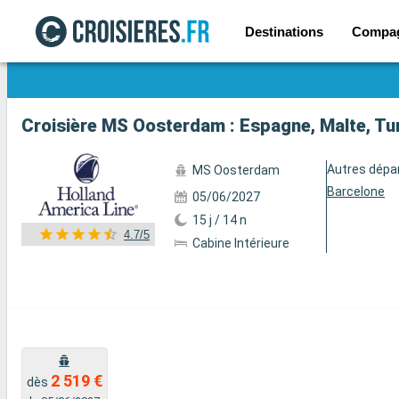
Destinations
Compa
Voir les 12 autres photos
Croisière MS Oosterdam : Espagne, Malte, Tur
Autres dépa
MS Oosterdam
Barcelone
05/06/2027
15 j / 14 n
4.7/5
Cabine Intérieure
2 519 €
dès