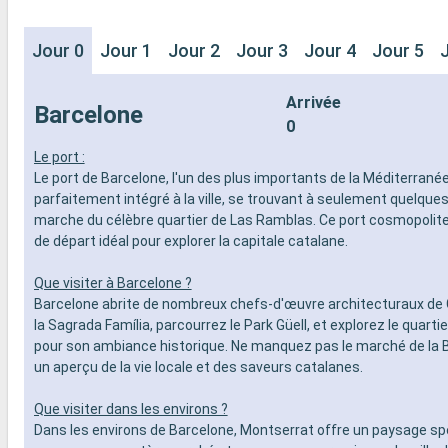
Jour 0
Jour 1
Jour 2
Jour 3
Jour 4
Jour 5
Arrivée
Barcelone
0
Le port :
Le port de Barcelone, l'un des plus importants de la Méditerranée
parfaitement intégré à la ville, se trouvant à seulement quelque
marche du célèbre quartier de Las Ramblas. Ce port cosmopolite
de départ idéal pour explorer la capitale catalane.
Que visiter à Barcelone ?
Barcelone abrite de nombreux chefs-d'œuvre architecturaux de 
la Sagrada Família, parcourrez le Park Güell, et explorez le quarti
pour son ambiance historique. Ne manquez pas le marché de la 
un aperçu de la vie locale et des saveurs catalanes.
Que visiter dans les environs ?
Dans les environs de Barcelone, Montserrat offre un paysage sp