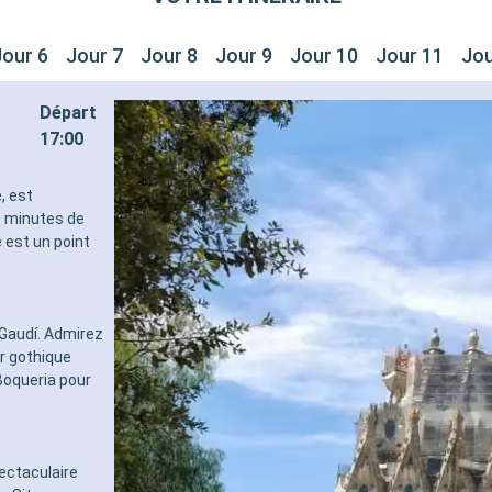
Jour 6
Jour 7
Jour 8
Jour 9
Jour 10
Jour 11
Jou
Départ
17:00
, est
s minutes de
 est un point
Gaudí. Admirez
er gothique
Boqueria pour
ectaculaire