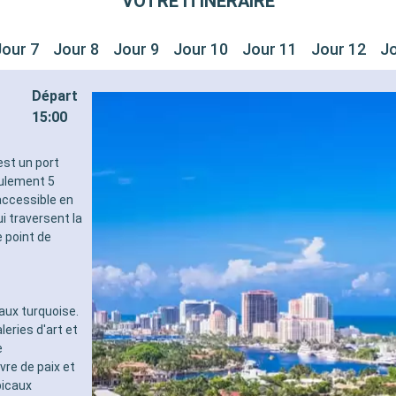
VOTRE ITINÉRAIRE
Jour 7
Jour 8
Jour 9
Jour 10
Jour 11
Jour 12
Jo
Départ
15:00
est un port
eulement 5
 accessible en
 traversent la
e point de
aux turquoise.
eries d'art et
e
re de paix et
picaux