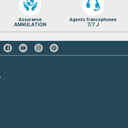
Assurance
Agents francophones
ANNULATION
7/7 J
s