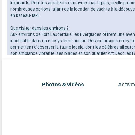
luxuriants. Pour les amateurs d'activités nautiques, la ville prop
nombreuses options, allant de la location de yachts à la découv
en bateau-taxi.
Que visiter dans les environs ?
Aux environs de Fort Lauderdale, les Everglades offrent une ave
inoubliable dans un écosystème unique. Des excursions en hydro
permettent d'observer la faune locale, dont les célèbres alligato
son ambiance vibrante, ses plages et son quartier Art Déco, est 
seulement 45 minutes de route et mérite une visite. Pour une ex
tranquille, les charmantes villes de Pompano Beach et Hollywoo
des plages moins fréquentées et une ambiance relaxante.
Photos & vidéos
Activi