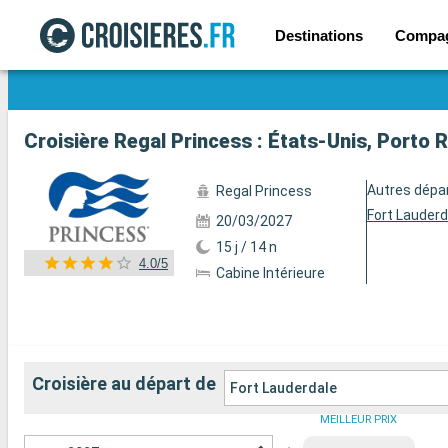
Destinations
Compa
Voir les 38 autres photos
Croisière Regal Princess : États-Unis, Porto 
Autres dépa
Regal Princess
Fort Lauderd
20/03/2027
15 j / 14 n
4.0/5
Cabine Intérieure
Croisière au départ de
Fort Lauderdale
MEILLEUR PRIX