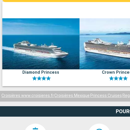
Diamond Princess
Crown Prince
Croisières www.croisieres.fr
Croisières Mexique
Princess Cruises
Reg
POUR