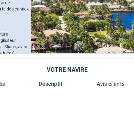
ose de
erte des canaux
nture
glisseur
rs. Miami, avec
située à
périence plus
d Beach offrent
VOTRE NAVIRE
tés
Descriptif
Avis clients