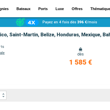
gnies
Bateaux
Ports
Luxe
Offres
Thématiqu
Payez en 4 fois dès
396 €
/mois
Rico, Saint-Martin, Belize, Honduras, Mexique, 
rts
ale
dès
1 585 €