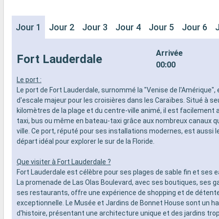
Jour 1
Jour 2
Jour 3
Jour 4
Jour 5
Jour 6
Arrivée
Fort Lauderdale
00:00
Le port :
Le port de Fort Lauderdale, surnommé la "Venise de l'Amérique", 
d'escale majeur pour les croisières dans les Caraïbes. Situé à s
kilomètres de la plage et du centre-ville animé, il est facilement
taxi, bus ou même en bateau-taxi grâce aux nombreux canaux qui
ville. Ce port, réputé pour ses installations modernes, est aussi l
départ idéal pour explorer le sur de la Floride.
Que visiter à Fort Lauderdale ?
Fort Lauderdale est célèbre pour ses plages de sable fin et ses e
La promenade de Las Olas Boulevard, avec ses boutiques, ses gal
ses restaurants, offre une expérience de shopping et de détent
exceptionnelle. Le Musée et Jardins de Bonnet House sont un hav
d'histoire, présentant une architecture unique et des jardins tro