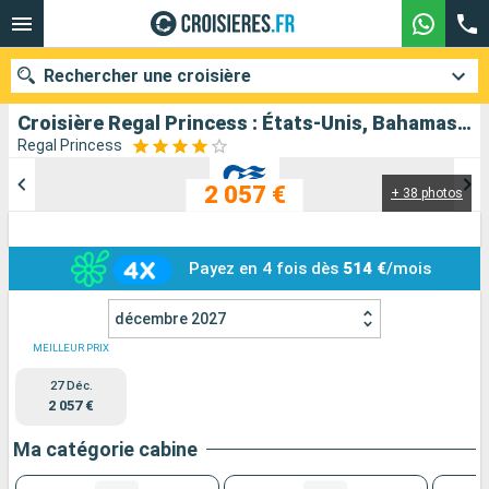
Rechercher une croisière
Croisière Regal Princess : États-Unis, Bahamas, République Dominicaine, Îles Turques-et-Caïques, Belize, Honduras, Mexique au départ de Miami
Regal Princess
2 057 €
+ 38 photos
Nos destinations
Mois de départ
Payez en 4 fois dès
514 €
/mois
Ports
Compagnies
décembre 2027
Rechercher
MEILLEUR PRIX
27 Déc.
2 057 €
Ma catégorie cabine