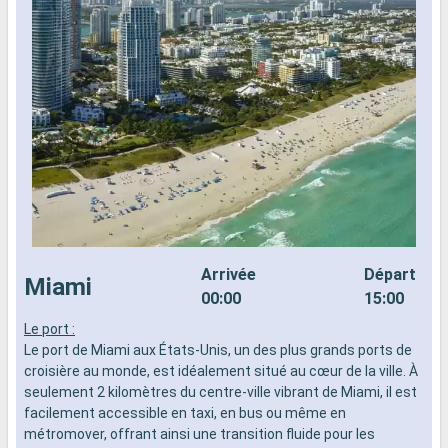
Arrivée
Départ
Miami
00:00
15:00
Le port :
C
Le port de Miami aux États-Unis, un des plus grands ports de
c
croisière au monde, est idéalement situé au cœur de la ville. À
C
seulement 2 kilomètres du centre-ville vibrant de Miami, il est
t
facilement accessible en taxi, en bus ou même en
S
métromover, offrant ainsi une transition fluide pour les
a