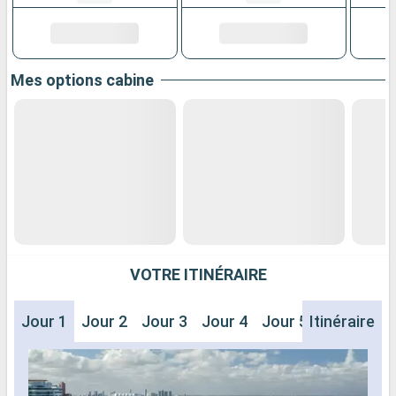
Mes options cabine
VOTRE ITINÉRAIRE
Jour 1
Jour 2
Jour 3
Jour 4
Jour 5
Itinéraire
Jour 6
J