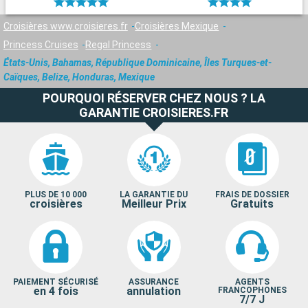
Croisières www.croisieres.fr
Croisières Mexique
Princess Cruises
Regal Princess
États-Unis, Bahamas, République Dominicaine, Îles Turques-et-
Caïques, Belize, Honduras, Mexique
POURQUOI RÉSERVER CHEZ NOUS ? LA
GARANTIE CROISIERES.FR
PLUS DE 10 000
LA GARANTIE DU
FRAIS DE DOSSIER
croisières
Meilleur Prix
Gratuits
PAIEMENT SÉCURISÉ
ASSURANCE
AGENTS
en 4 fois
annulation
FRANCOPHONES
7/7 J