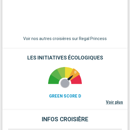
spectaculaires. Les îles des Bahamas, joyaux des Caraïbes,
sont à une courte distance de navigation et constituent un
paradis pour une journée sur leurs plages de sable blanc
immaculé. Pour les amateurs de plongée, les récifs coralliens
de Key Largo offrent une expérience sous-marine
extraordinaire. Ces destinations aux alentours de Miami
dévoilent la beauté naturelle et la diversité culturelle de la
Voir nos autres croisières sur Regal Princess
région.
LES INITIATIVES ÉCOLOGIQUES
GREEN SCORE D
Voir plus
INFOS CROISIÈRE