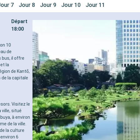
Jour 7
Jour 8
Jour 9
Jour 10
Jour 11
Départ
18:00
ron 10
eau de
us, il offre
et la
égion de Kantō,
 de la capitale
sors. Visitez le
ille, situé
ibuya, à environ
e de la ville.
de la culture
 environ 6