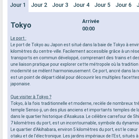
Jour 1
Jour 2
Jour 3
Jour 4
Jour 5
Jour 6
Arrivée
Tokyo
00:00
Le port :
Le port de Tokyo au Japon est situé dans la baie de Tokyo à envi
kilomètres du centre-ville. Facilement accessible grâce à un rés
transports en commun développé, comprenant des trains et des b
une liaison pratique pour explorer cette métropole où la tradition 
modernité se mêlent harmonieusement. Ce port, ancré dans la r
est un point de départ idéal pour découvrir les multiples facettes
japonaise.
Que visiter à Tokyo ?
Tokyo, à la fois traditionnelle et moderne, recèle de nombreux tré
temple Senso-ji, un des plus anciens et importants temples de la v
dans le quartier historique d'Asakusa. Le célèbre carrefour de Sh
7 kilomètres du port, est un incontournable, symbole du dynamism
Le quartier d'Akihabara, environ 5 kilomètres du port, est le cœur 
otaku et de l'électronique. Les jardins impériaux de l'Est, situés à