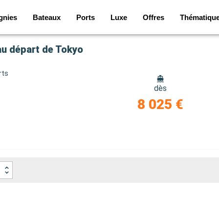
gnies
Bateaux
Ports
Luxe
Offres
Thématiqu
au départ de Tokyo
rts
dès
8 025 €