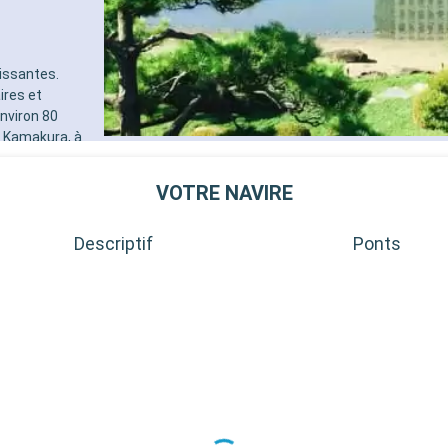
issantes.
ires et
nviron 80
. Kamakura, à
ouddha et ses
rir un Japon
VOTRE NAVIRE
Descriptif
Ponts