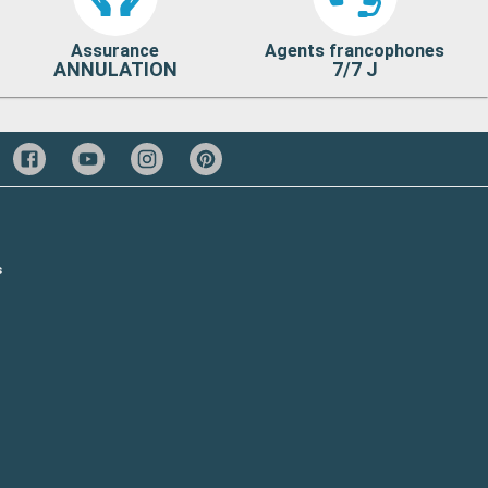
Assurance
Agents francophones
ANNULATION
7/7 J
s