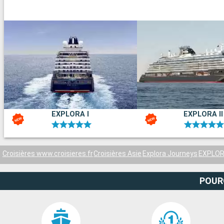
EXPLORA I
EXPLORA II
Croisières www.croisieres.fr
Croisières Asie
Explora Journeys
EXPLORA
POUR