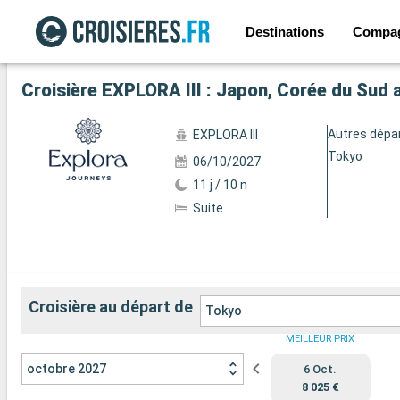
Destinations
Compa
Voir les 63 autres photos
Croisière EXPLORA III : Japon, Corée du Sud 
Autres dépa
EXPLORA III
Tokyo
06/10/2027
11 j / 10 n
Suite
Croisière au départ de
Tokyo
MEILLEUR PRIX
octobre 2027
6 Oct.
8 025 €