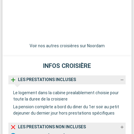
parc à thème Universal Studios et son aquarium. Pour ceux
p
qui cherchent à s'échapper de l'agitation urbaine, la petite île
q
de Pulau Ubin, située à l'est de Singapour, est une évasion
d
rafraîchissante. Elle offre un aperçu de la vie traditionnelle
r
singapourienne avec ses chemins de randonnée, sa riche
s
biodiversité et son ambiance paisible.
b
Voir nos autres croisières sur Noordam
L
INFOS CROISIÈRE
d
n
LES PRESTATIONS INCLUSES
s
d
Le logement dans la cabine prealablement choisie pour
toute la duree de la croisiere
La pension complete a bord du diner du 1er soir au petit
dejeuner du dernier jour hors prestations spécifiques
LES PRESTATIONS NON INCLUSES