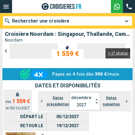
Rechercher une croisière
Croisière Noordam : Singapour, Thaïlande, Cambodge, Vietnam, Chine au départ de Singapour
Noordam
1 559 €
+ 27 photos
Nos destinations
Mois de départ
Payez en 4 fois dès
390 €
/mois
Ports
Compagnies
DATES ET DISPONIBILITÉS
Rechercher
décembre
Dates
Dates
1 559 €
dès
précédentes
suivantes
2027
le 05/12/2027
DÉPART LE
05/12/2027
RETOUR LE
19/12/2027