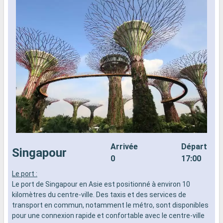
Arrivée
Départ
Singapour
0
17:00
Le port :
L
Le port de Singapour en Asie est positionné à environ 10
L
kilomètres du centre-ville. Des taxis et des services de
k
transport en commun, notamment le métro, sont disponibles
t
pour une connexion rapide et confortable avec le centre-ville
p