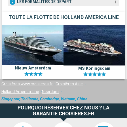
LES FORMALITÉS DE DÉPART
TOUTE LA FLOTTE DE HOLLAND AMERICA LINE
Nieuw Amsterdam
MS Koningsdam
Croisières www.croisieres.fr
Croisières Asie
Holland America Line
Noordam
Singapour, Thaïlande, Cambodge, Vietnam, Chine
POURQUOI RÉSERVER CHEZ NOUS ? LA
GARANTIE CROISIERES.FR