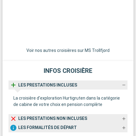
Tiki et le musée folklorique norvégien. Pour une expérience
p
naturelle, les collines boisées autour d'Oslo, notamment
n
Holmenkollen, offrent des randonnées et des vues
o
spectaculaires sur la ville et le fjord. En hiver, ces collines se
u
transforment en paradis pour les sports d'hiver. Pour une
expérience culturelle, la ville de Drøbak, avec son ambiance de
village et son musée du Père Noël, est une excursion
charmante.
Voir nos autres croisières sur MS Trollfjord
INFOS CROISIÈRE
LES PRESTATIONS INCLUSES
La croisière d'exploration Hurtigruten dans la catégorie
de cabine de votre choix en pension complète
LES PRESTATIONS NON INCLUSES
LES FORMALITÉS DE DÉPART