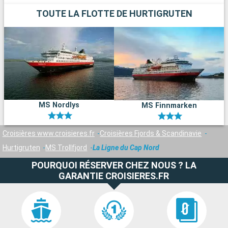
TOUTE LA FLOTTE DE HURTIGRUTEN
MS Nordlys
MS Finnmarken
Croisières www.croisieres.fr
Croisières Fjords & Scandinavie
Hurtigruten
MS Trollfjord
La Ligne du Cap Nord
POURQUOI RÉSERVER CHEZ NOUS ? LA
GARANTIE CROISIERES.FR