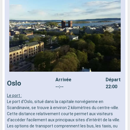
Arrivée
Départ
Oslo
--:--
22:00
Le port :
L
Le port d'Oslo, situé dans la capitale norvégienne en
p
Scandinavie, se trouve à environ 2 kilomètres du centre-ville.
c
Cette distance relativement courte permet aux visiteurs
m
d'accéder facilement aux principaux sites d'intérêt de la ville.
c
Les options de transport comprennent les bus, les taxis, ou
d