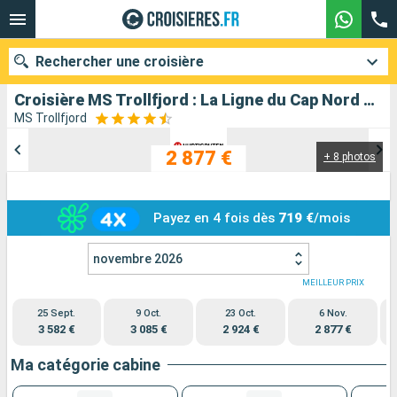
Rechercher une croisière
Croisière MS Trollfjord : La Ligne du Cap Nord au départ de Oslo
MS Trollfjord
2 877 €
+ 8 photos
Nos destinations
Mois de départ
Payez en 4 fois dès
719 €
/mois
Ports
Compagnies
novembre 2026
Rechercher
MEILLEUR PRIX
25 Sept.
9 Oct.
23 Oct.
6 Nov.
3 582 €
3 085 €
2 924 €
2 877 €
Ma catégorie cabine