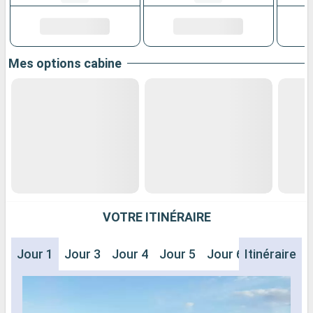
Mes options cabine
VOTRE ITINÉRAIRE
Jour 1
Jour 3
Jour 4
Jour 5
Jour 6
Itinéraire
Jour 7
J