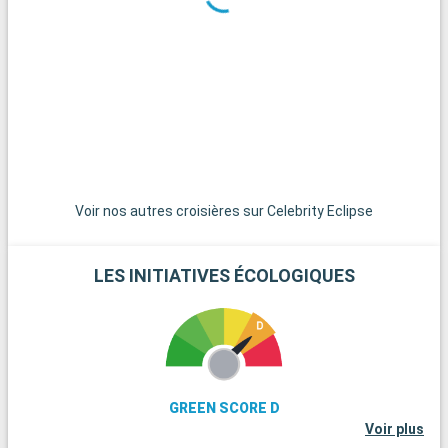
excursions en hydroglisseur permettent d'observer la faune
locale, dont les célèbres alligators. Miami, avec son ambiance
vibrante, ses plages et son quartier Art Déco, est située à
seulement 45 minutes de route et mérite une visite. Pour une
expérience plus tranquille, les charmantes villes de Pompano
Beach et Hollywood Beach offrent des plages moins
fréquentées et une ambiance relaxante.
Voir nos autres croisières sur Celebrity Eclipse
LES INITIATIVES ÉCOLOGIQUES
GREEN SCORE D
Voir plus