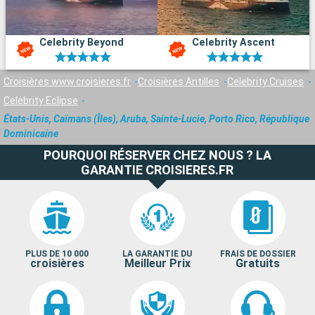
Celebrity Beyond
Celebrity Ascent
Croisières www.croisieres.fr
Croisières Antilles
Celebrity Cruises
Celebrity Eclipse
États-Unis, Caïmans (Îles), Aruba, Sainte-Lucie, Porto Rico, République
Dominicaine
POURQUOI RÉSERVER CHEZ NOUS ? LA
GARANTIE CROISIERES.FR
PLUS DE 10 000
LA GARANTIE DU
FRAIS DE DOSSIER
croisières
Meilleur Prix
Gratuits