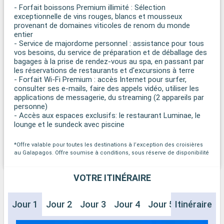
- Forfait boissons Premium illimité : Sélection
exceptionnelle de vins rouges, blancs et mousseux
provenant de domaines viticoles de renom du monde
entier
- Service de majordome personnel : assistance pour tous
vos besoins, du service de préparation et de déballage des
bagages à la prise de rendez-vous au spa, en passant par
les réservations de restaurants et d'excursions à terre
- Forfait Wi-Fi Premium : accès Internet pour surfer,
consulter ses e-mails, faire des appels vidéo, utiliser les
applications de messagerie, du streaming (2 appareils par
personne)
- Accès aux espaces exclusifs: le restaurant Luminae, le
lounge et le sundeck avec piscine
*Offre valable pour toutes les destinations à l’exception des croisières
au Galapagos. Offre soumise à conditions, sous réserve de disponibilité
VOTRE ITINÉRAIRE
Jour 1
Jour 2
Jour 3
Jour 4
Jour 5
Itinéraire
Jour 6
J