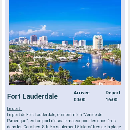
Arrivée
Départ
Fort Lauderdale
00:00
16:00
Le port :
L
Le port de Fort Lauderdale, surnommé la "Venise de
d
l'Amérique", est un port d'escale majeur pour les croisières
n
dans les Caraïbes. Situé à seulement 5 kilomètres de la plage
s