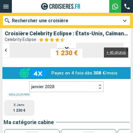
Rechercher une croisière
Croisière Celebrity Eclipse : États-Unis, Caïmans (Îles), Aruba, Sainte-Lucie, Porto Rico, République Dominicaine au départ de Fort Lauderdale
Celebrity Eclipse
1 230 €
+ 40 photos
Nos destinations
Mois de départ
Payez en 4 fois dès
308 €
/mois
Ports
Compagnies
janvier 2028
Rechercher
MEILLEUR PRIX
5 Janv.
1 230 €
Ma catégorie cabine