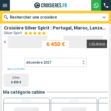
Rechercher une croisière
Croisière Silver Spirit : Portugal, Maroc, Lanzarote, Majorque, Cap-Vert, Barbade au départ de Lisbonne
Silver Spirit
6 450 €
+ 55 photos
Nos destinations
Mois de départ
décembre 2027
Ports
Compagnies
MEILLEUR PRIX
2 Déc.
Rechercher
6 450 €
Ma catégorie cabine