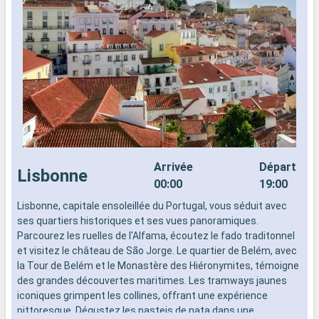
Arrivée
Départ
Lisbonne
00:00
19:00
Lisbonne, capitale ensoleillée du Portugal, vous séduit avec
L
ses quartiers historiques et ses vues panoramiques.
s
Parcourez les ruelles de l'Alfama, écoutez le fado traditonnel
P
et visitez le château de São Jorge. Le quartier de Belém, avec
e
la Tour de Belém et le Monastère des Hiéronymites, témoigne
l
des grandes découvertes maritimes. Les tramways jaunes
d
iconiques grimpent les collines, offrant une expérience
i
pittoresque. Dégustez les pasteis de nata dans une
p