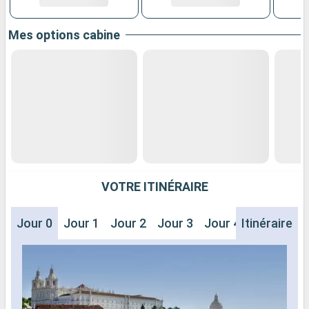
Mes options cabine
VOTRE ITINÉRAIRE
Jour 0
Jour 1
Jour 2
Jour 3
Jour 4
Itinéraire
Jour 5
J