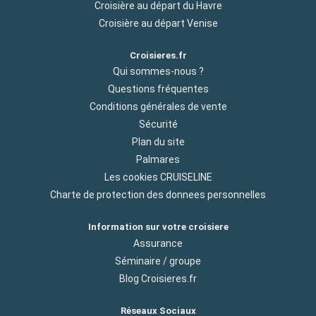
Croisière au départ du Havre
sable blanc et ses eaux cristallines, est parfaite pour une
Croisière au départ Venise
journée détente. Pour les amoureux de la nature, la grotte de
Harrison offre une aventure souterraine unique. Enfin, pour
Croisieres.fr
une vue époustouflante, rendez-vous au point de vue de
Cherry Tree Hill, d'où vous pourrez admirer la côte est de l'île et
Qui sommes-nous ?
ses paysages saisissants.
Questions fréquentes
Conditions générales de vente
Sécurité
Plan du site
Palmares
Les cookies CRUISELINE
Charte de protection des donnees personnelles
Information sur votre croisiere
Assurance
Séminaire / groupe
Blog Croisieres.fr
Réseaux Sociaux