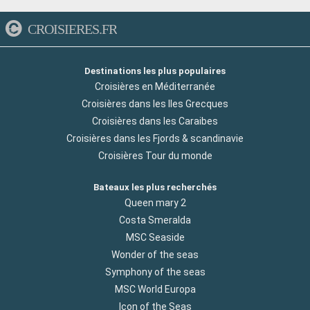
Flânez le long de la Marina et de la Praça Nova, cœur de la vie
sociale de la ville. Visitez le marché de poissons pour un
CROISIERES.FR
aperçu de la vie locale. Explorez le Centro Cultural do Mindelo,
un point de rencontre pour les artistes et les musiciens. Les
plages, comme Laginha, sont parfaites pour se détendre et
Destinations les plus populaires
apprécier la musique live. Mindelo est une fenêtre sur l'âme
Croisières en Méditerranée
cap-verdienne, offrant une riche scène culturelle et une
Croisières dans les Iles Grecques
hospitalité chaleureuse.
Croisières dans les Caraibes
Arrivée
Départ
Praia
Croisières dans les Fjords & scandinavie
08:00
16:00
Croisières Tour du monde
Praia, la capitale du Cap-Vert sur l'île de Santiago, est un
mélange vibrant de culture africaine et portugaise. Explorez
Bateaux les plus recherchés
son marché animé, ses quartiers historiques et sa musique
Queen mary 2
live capverdienne. La ville offre une vue panoramique sur
Costa Smeralda
l'océan Atlantique depuis son plateau. Les plages à proximité
MSC Seaside
sont idéales pour la détente et les sports nautiques. Praia est
également un point de départ pour explorer d'autres îles de
Wonder of the seas
l'archipel.
Symphony of the seas
Arrivée
Départ
MSC World Europa
Bridgetown
07:00
00:00
Icon of the Seas