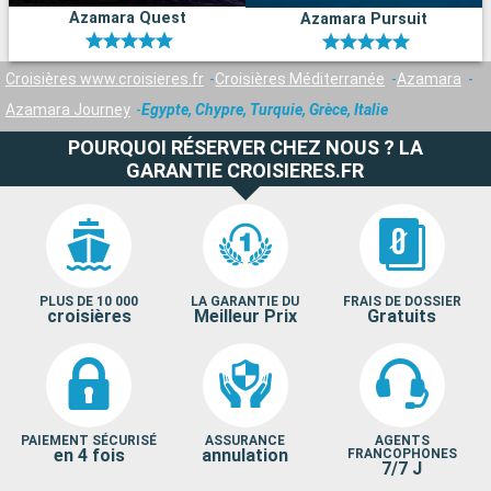
Azamara Quest
Azamara Pursuit
Croisières www.croisieres.fr
Croisières Méditerranée
Azamara
Azamara Journey
Egypte, Chypre, Turquie, Grèce, Italie
POURQUOI RÉSERVER CHEZ NOUS ? LA
GARANTIE CROISIERES.FR
PLUS DE 10 000
LA GARANTIE DU
FRAIS DE DOSSIER
croisières
Meilleur Prix
Gratuits
PAIEMENT SÉCURISÉ
ASSURANCE
AGENTS
en 4 fois
annulation
FRANCOPHONES
7/7 J