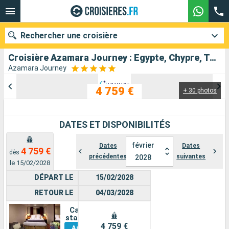
Rechercher une croisière
Croisière Azamara Journey : Egypte, Chypre, Turquie, Grèce, Italie au départ de Le Piree - Athenes
Azamara Journey
4 759 €
+ 30 photos
Nos destinations
Mois de départ
DATES ET DISPONIBILITÉS
Ports
Compagnies
février
Dates
Dates
4 759 €
dès
précédentes
suivantes
2028
Rechercher
le 15/02/2028
DÉPART LE
15/02/2028
RETOUR LE
04/03/2028
Cabine
Voir
standard
4 759 €
Autres