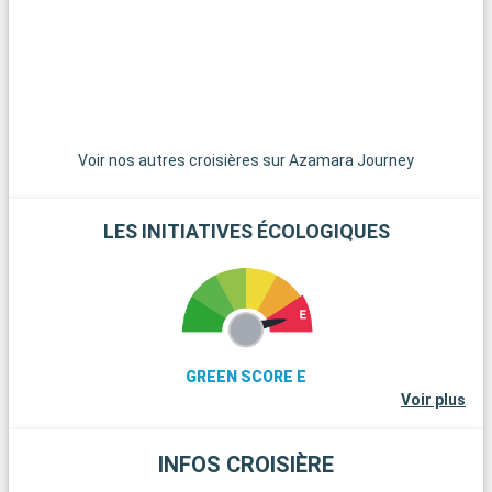
d'Aphaïa et ses marchés traditionnels.
a
Voir nos autres croisières sur Azamara Journey
LES INITIATIVES ÉCOLOGIQUES
GREEN SCORE E
Voir plus
INFOS CROISIÈRE