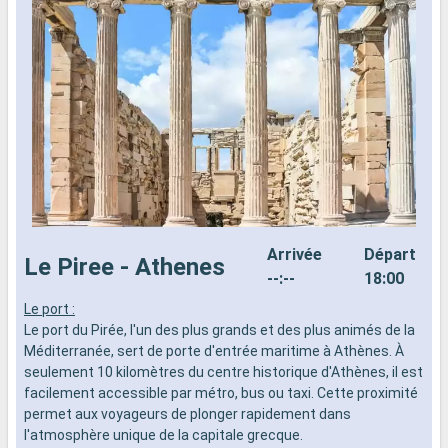
Arrivée
Départ
Le Piree - Athenes
--:--
18:00
Le port :
L
Le port du Pirée, l'un des plus grands et des plus animés de la
L
Méditerranée, sert de porte d'entrée maritime à Athènes. À
e
seulement 10 kilomètres du centre historique d'Athènes, il est
G
facilement accessible par métro, bus ou taxi. Cette proximité
v
permet aux voyageurs de plonger rapidement dans
g
l'atmosphère unique de la capitale grecque.