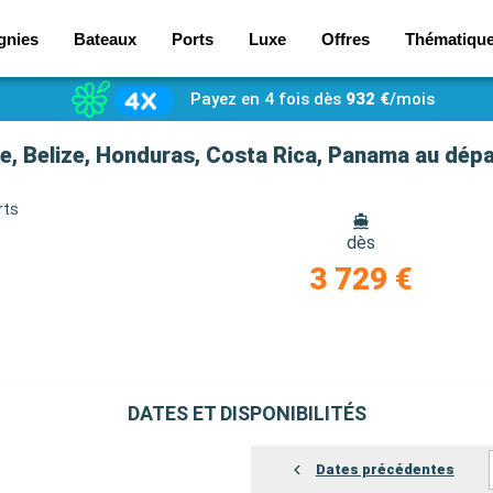
gnies
Bateaux
Ports
Luxe
Offres
Thématiqu
Payez en 4 fois dès
932 €
/mois
e, Belize, Honduras, Costa Rica, Panama au dép
rts
dès
3 729 €
DATES ET DISPONIBILITÉS
Dates précédentes