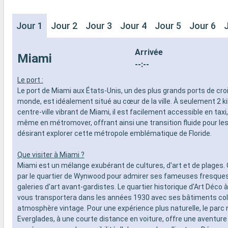
Jour 1
Jour 2
Jour 3
Jour 4
Jour 5
Jour 6
Arrivée
Miami
--:--
Le port :
Le port de Miami aux États-Unis, un des plus grands ports de cro
monde, est idéalement situé au cœur de la ville. À seulement 2 k
centre-ville vibrant de Miami, il est facilement accessible en taxi
même en métromover, offrant ainsi une transition fluide pour les
désirant explorer cette métropole emblématique de Floride.
Que visiter à Miami ?
Miami est un mélange exubérant de cultures, d'art et de plage
par le quartier de Wynwood pour admirer ses fameuses fresque
galeries d'art avant-gardistes. Le quartier historique d'Art Déco
vous transportera dans les années 1930 avec ses bâtiments col
atmosphère vintage. Pour une expérience plus naturelle, le parc 
Everglades, à une courte distance en voiture, offre une aventure