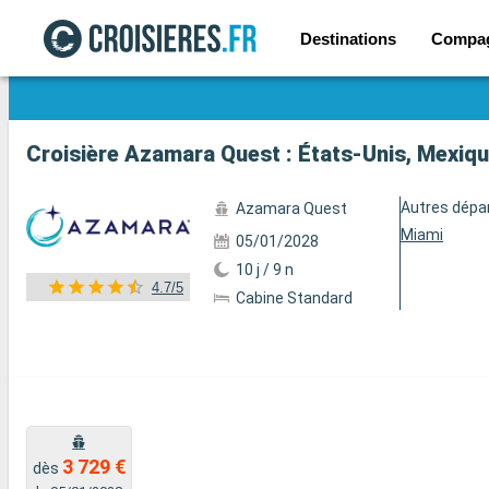
Destinations
Compa
Voir les 26 autres photos
Croisière Azamara Quest : États-Unis, Mexiqu
Autres dépa
Azamara Quest
Miami
05/01/2028
10 j / 9 n
4.7/5
Cabine Standard
3 729 €
dès