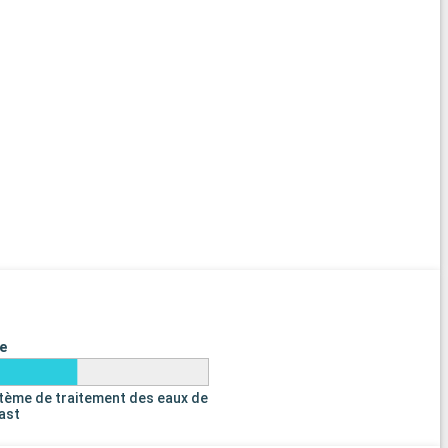
e
tème de traitement des eaux de
last