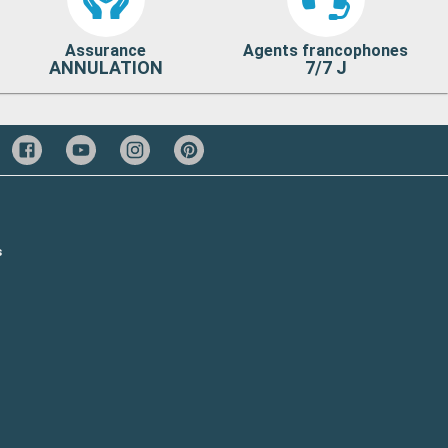
Assurance
Agents francophones
ANNULATION
7/7 J
s