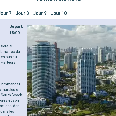
Jour 7
Jour 8
Jour 9
Jour 10
Départ
18:00
isière au
ilomètres du
, en bus ou
 visiteurs
s. Commencez
s murales et
 à South Beach
orés et son
national des
 dans les