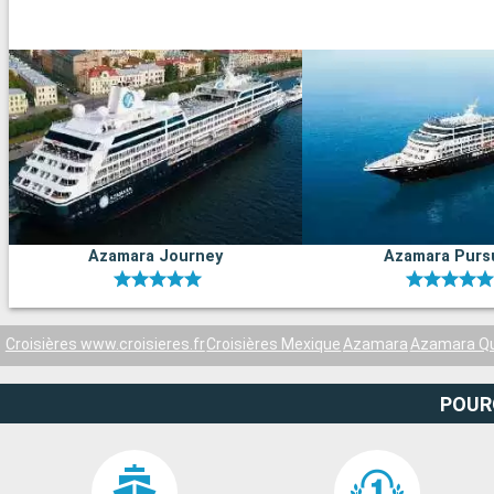
Azamara Journey
Azamara Purs
Croisières www.croisieres.fr
Croisières Mexique
Azamara
Azamara Q
POUR