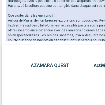
marécages, avec la possibilité d'observer des alligators. Découvr
Havana, où la culture cubaine est tangible dans chaque coin de r
Que visiter dans les environs ?
Autour de Miami, de nombreuses excursions sont possibles. Key
l'extrémité sud des États-Unis, est accessible par une route pa
offre une ambiance détendue avec des maisons colorées et de
soleil spectaculaires. Les îles des Bahamas, joyaux des Caraïbes
courte distance de navigation et constituent un paradis pour un
leurs plages de sable blanc immaculé. Pour les amateurs de plong
coralliens de Key Largo offrent une expérience sous-marine extr
destinations aux alentours de Miami dévoilent la beauté naturelle
culturelle de la région.
AZAMARA QUEST
Activ