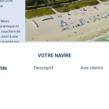
ez Little
ue.
 West,
noramique et
s couchers de
, sont à une
e journée sur
ée, les récifs
aordinaire. Ces
VOTRE NAVIRE
 et la diversité
ités
Descriptif
Avis clients