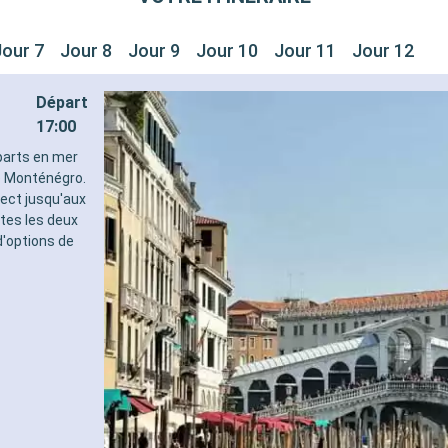
Jour 7
Jour 8
Jour 9
Jour 10
Jour 11
Jour 12
Départ
17:00
éparts en mer
le Monténégro.
rect jusqu'aux
tes les deux
d'options de