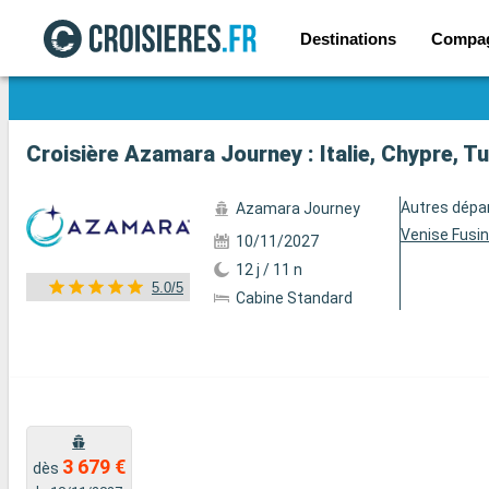
Destinations
Compa
Voir les 30 autres photos
Croisière Azamara Journey : Italie, Chypre, T
Autres dépa
Azamara Journey
Venise Fusi
10/11/2027
12 j / 11 n
5.0/5
Cabine Standard
3 679 €
dès