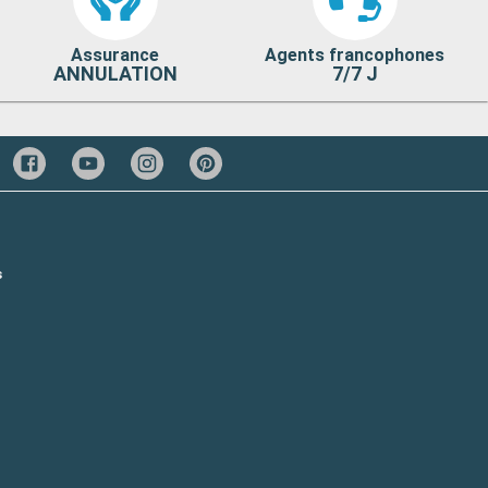
Assurance
Agents francophones
ANNULATION
7/7 J
s