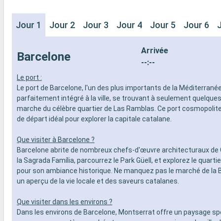
Jour 1
Jour 2
Jour 3
Jour 4
Jour 5
Jour 6
Arrivée
Barcelone
--:--
Le port :
Le port de Barcelone, l'un des plus importants de la Méditerranée
parfaitement intégré à la ville, se trouvant à seulement quelque
marche du célèbre quartier de Las Ramblas. Ce port cosmopolite
de départ idéal pour explorer la capitale catalane.
Que visiter à Barcelone ?
Barcelone abrite de nombreux chefs-d'œuvre architecturaux de 
la Sagrada Família, parcourrez le Park Güell, et explorez le quarti
pour son ambiance historique. Ne manquez pas le marché de la 
un aperçu de la vie locale et des saveurs catalanes.
Que visiter dans les environs ?
Dans les environs de Barcelone, Montserrat offre un paysage sp