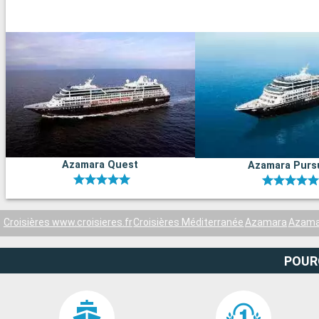
Azamara Quest
Azamara Purs
Croisières www.croisieres.fr
Croisières Méditerranée
Azamara
Azama
POUR