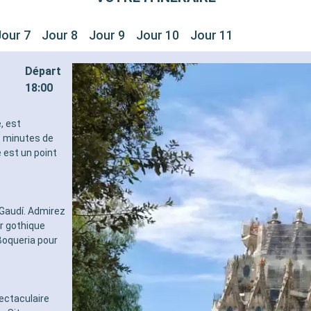
Jour 7
Jour 8
Jour 9
Jour 10
Jour 11
Départ
18:00
, est
s minutes de
 est un point
Gaudí. Admirez
er gothique
Boqueria pour
ectaculaire