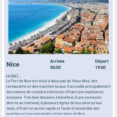
Arrivée
Départ
Nice
00:00
19:00
Le port :
L
Le Port de Nice est situé à deux pas du Vieux-Nice, des
L
restaurants et des marchés locaux. Il accueille principalement
r
des navires de croisière intimistes offrant une expérience
d
exclusive. Très bien desservi, il bénéficie d'une connexion
e
directe au tramway, à plusieurs lignes de bus ainsi qu’aux
d
taxis, offrant un accès rapide et facile à l’ensemble des
t
quartiers et aux principales attractions de Nice.
q