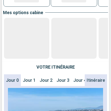
Mes options cabine
VOTRE ITINÉRAIRE
Jour 0
Jour 1
Jour 2
Jour 3
Jour 4
Itinéraire
Jour 5
J