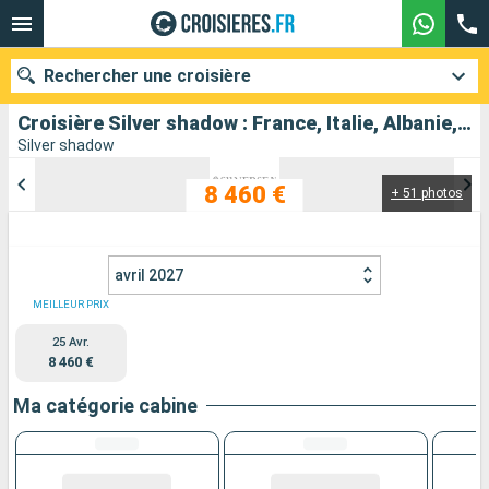
Rechercher une croisière
Croisière Silver shadow : France, Italie, Albanie, Monténégro, Croatie, Slovénie au départ de Nice
Silver shadow
8 460 €
+ 51 photos
Nos destinations
Mois de départ
avril 2027
Ports
Compagnies
MEILLEUR PRIX
25 Avr.
Rechercher
8 460 €
Ma catégorie cabine