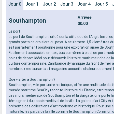
Jour 0
Jour 1
Jour 2
Jour 3
Jour 4
Jour 5
Arrivée
Southampton
00:00
Le port :
Le port de Southampton, situé sur la côte sud de l'Angleterre, es
grands ports de croisière du pays. À seulement 1,5 kilomètres du c
est parfaitement positionné pour une exploration aisée de Sou
Facilement accessible en taxi, bus ou même à pied, ce port mode
point de départ idéal pour découvrir l'histoire maritime riche de la 
culture contemporaine. L'ambiance dynamique du front de mer 
nombreux restaurants et magasins accueille chaleureusement le
Que visiter à Southampton ?
Southampton, ville portuaire historique, offre une multitude d'at
musée maritime SeaCity raconte l'histoire du Titanic, étroitement l
Les murs médiévaux de Southampton et la Bargate, une porte hi
témoignent du passé médiéval de la ville. La galerie d'art City Art 
présente des collections d'art moderne et historique. Pour une 
naturelle, les parcs de la ville comme le Southampton Common o