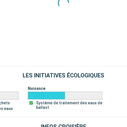
s petits
és, hommage aux
Départ
19:00
e, célèbre pour
, avec ses
e St. Malo et
 visiter le
bondantes,
tonne, avec ses
LES INITIATIVES ÉCOLOGIQUES
Départ
00:00
Nuisance
es équipements
échets
Système de traitement des eaux de
piscines, bains
ballast
es eaux
étente et
Départ
INFOS CROISIÈRE