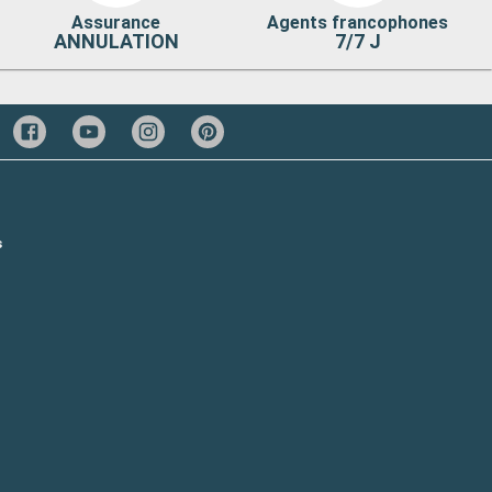
Assurance
Agents francophones
ANNULATION
7/7 J
s