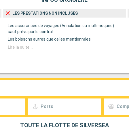
00:00
LES PRESTATIONS NON INCLUSES
centre-ville.
fluviale le
Les assurances de voyages (Annulation ou multi-risques)
phère unique du
sauf prévu par le contrat
Les boissons autres que celles mentionnées
Lire la suite...
e également un
Place de la
and Théâtre.
nable pour
fitez d'une
eaux viticoles
Ports
Comp
 Dune du Pilat,
éan Atlantique.
Départ
TOUTE LA FLOTTE DE SILVERSEA