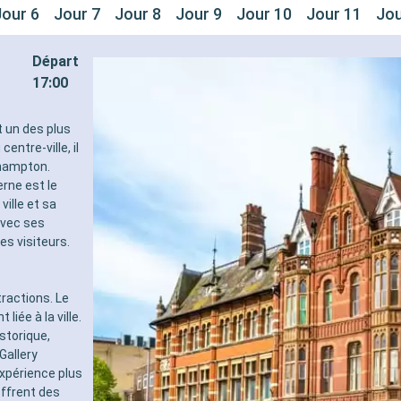
Jour 6
Jour 7
Jour 8
Jour 9
Jour 10
Jour 11
Jou
Départ
17:00
t un des plus
entre-ville, il
thampton.
rne est le
ville et sa
avec ses
s visiteurs.
tractions. Le
iée à la ville.
storique,
Gallery
expérience plus
ffrent des