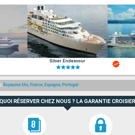
17:00
tenant au
et de collines,
e et historique
 offre une
Silver Endeavour
e Vigo, est un
nciens. Ne
ts de mer et
tué sur une
it
Royaume-Uni, France, Espagne, Portugal
'art
relle majeure
QUOI RÉSERVER CHEZ NOUS ? LA GARANTIE CROISIER
es îles Cíes,
dis naturel
 historique de