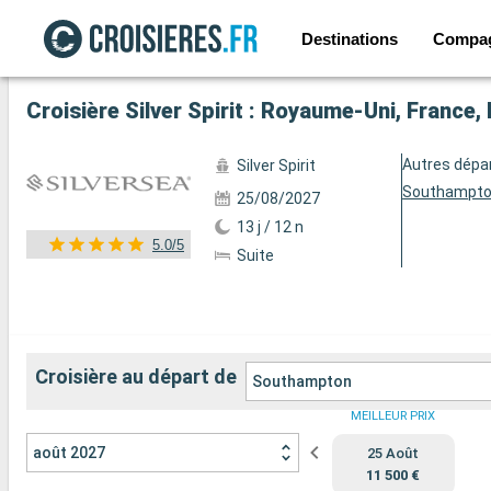
Destinations
Compa
Voir les 55 autres photos
Croisière Silver Spirit : Royaume-Uni, Franc
Autres dépa
Silver Spirit
Southampt
25/08/2027
13 j / 12 n
5.0/5
Suite
Croisière au départ de
Southampton
MEILLEUR PRIX
août 2027
25 Août
11 500 €