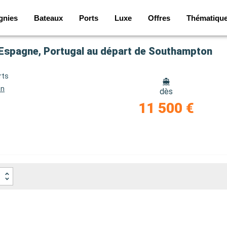
gnies
Bateaux
Ports
Luxe
Offres
Thématiqu
e, Espagne, Portugal au départ de Southampton
rts
on
dès
11 500 €