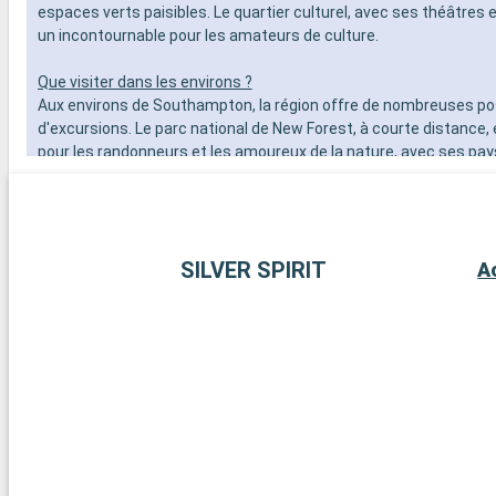
espaces verts paisibles. Le quartier culturel, avec ses théâtres e
un incontournable pour les amateurs de culture.
Que visiter dans les environs ?
Aux environs de Southampton, la région offre de nombreuses pos
d'excursions. Le parc national de New Forest, à courte distance, 
pour les randonneurs et les amoureux de la nature, avec ses pa
landes et ses poneys en liberté. La ville historique de Winchester
cathédrale imposante et ses bâtiments anciens, est une excurs
journée enrichissante. Pour les amateurs de voile, l'île de Wight,
ferry, offre de belles plages et des régates célèbres. Enfin, les 
SILVER SPIRIT
A
d'histoire peuvent explorer les vestiges de Stonehenge, à moins
route.
Arrivée
Honfleur
07:00
Honfleur, charmante ville portuaire en Normandie, vous séduira pa
maritime. Baladez-vous autour du Vieux Bassin, bordé de maison
typiques. Visitez l'église Sainte-Catherine, entièrement construi
les charpentiers de marine. Les musées d'Ethnographie et d'Ar
Malraux exposent l'histoire locale et des œuvres d'art impressio