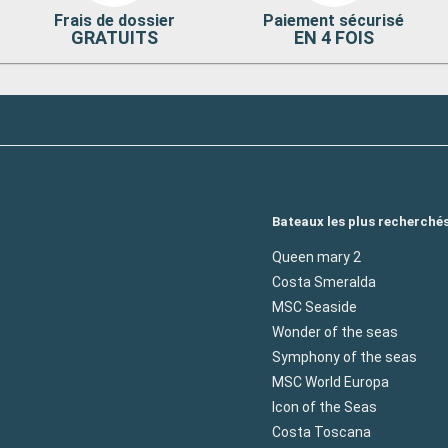
cursion
Frais de dossier
Paiement sécurisé
r son Albariño,
GRATUITS
EN 4 FOIS
r des vignobles
ec sa
rmante à
Départ
18:00
escale dynamique
rrez explorer
Bateaux les plus recherché
nnants et son
Queen mary 2
égustation, ou
Costa Smeralda
l de l'UNESCO.
gastronomiques
MSC Seaside
.
Wonder of the seas
Départ
Symphony of the seas
00:00
MSC World Europa
Icon of the Seas
quartiers
'Alfama,
Costa Toscana