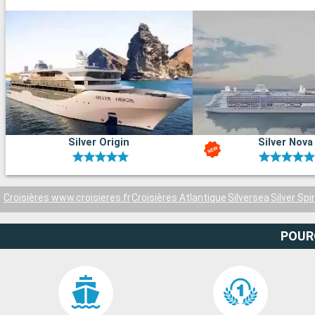
08:00
Le port :
Le port de Vigo, situé dans la région de Galice en Espagne est at
centre historique, le Casco Vello. Entouré par un paysage de rias 
Vigo est un point de départ idéal pour explorer la beauté naturell
de la Galice.
Que visiter à Vigo ?
Vigo, avec son mélange unique de culture et d'histoire maritime,
Silver Origin
Silver Nova
expérience de visite variée. Le Casco Vello, le centre historique d
lieu plein de charme avec ses ruelles pavées et ses bâtiments a
manquez pas le marché de la Pedra, connu pour ses étals de frui
ses produits locaux. Pour une pause nature, le parc de Castro, si
Croisières www.croisieres.fr
Croisières Atlantique
Silversea
Silver Spir
colline, offre une vue imprenable sur la ville et le port. Le musée d
contemporain de Vigo, ou MARCO, est également une étape cultu
pour les amateurs d'art moderne.
POUR
Que visiter dans les environs ?
Aux alentours de Vigo, les options de découverte sont diverses. L
dans le Parc National des Îles Atlantiques de Galice, sont un para
avec des plages réputées parmi les plus belles du monde. La ville