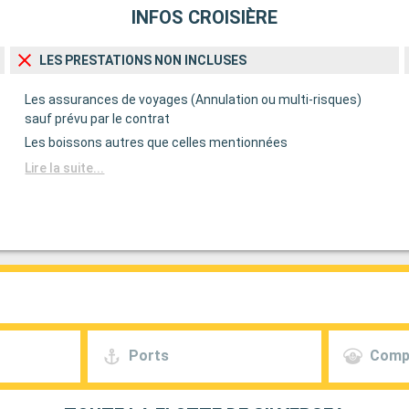
x
INFOS CROISIÈRE
ite du
édifices
Noires. Le
LES PRESTATIONS NON INCLUSES
perçu de la
es. Dégustez le
Les assurances de voyages (Annulation ou multi-risques)
mbreux cafés et
sauf prévu par le contrat
Les boissons autres que celles mentionnées
Départ
Lire la suite...
22:00
nité se
l de l'UNESCO,
lises
 vue
'art estonien.
er à la cuisine
 son ambiance
Ports
Comp
Départ
15:00