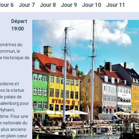
Jour 6
Jour 7
Jour 8
Jour 9
Jour 10
Jour 11
Départ
19:00
lomètres du
 commun, le
re historique de
oderne et
tez la statue
le palais de
malienborg pour
 Nyhavn,
time. Pour une
e nationale du
 plus anciens
 en plein cœur