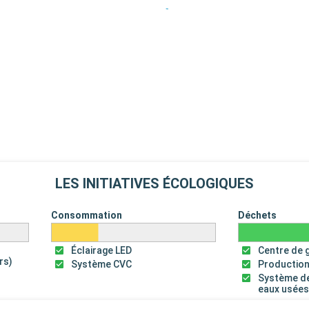
18:00
re. Son centre
orée. Promenez-
itez le chantier
e Guerre
nt parfaits
st une escale
Départ
16:00
e. Flânez dans
LES INITIATIVES ÉCOLOGIQUES
vées. Visitez le
es vers la
Consommation
Déchets
couvrez les
s amateurs de
Éclairage LED
Centre de 
rs)
Système CVC
Production
Départ
Système de
16:00
eaux usée