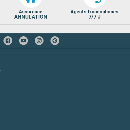
Assurance
Agents francophones
ANNULATION
7/7 J
s