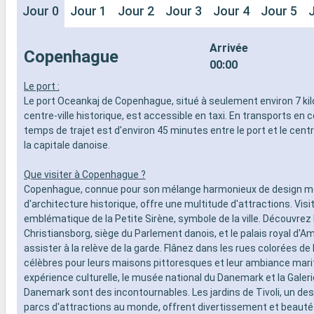
Jour 0
Jour 1
Jour 2
Jour 3
Jour 4
Jour 5
Arrivée
Copenhague
00:00
Le port :
Le port Oceankaj de Copenhague, situé à seulement environ 7 ki
centre-ville historique, est accessible en taxi. En transports en
temps de trajet est d'environ 45 minutes entre le port et le cent
la capitale danoise.
Que visiter à Copenhague ?
Copenhague, connue pour son mélange harmonieux de design m
d'architecture historique, offre une multitude d'attractions. Visi
emblématique de la Petite Sirène, symbole de la ville. Découvrez 
Christiansborg, siège du Parlement danois, et le palais royal d'A
assister à la relève de la garde. Flânez dans les rues colorées de
célèbres pour leurs maisons pittoresques et leur ambiance mari
expérience culturelle, le musée national du Danemark et la Galeri
Danemark sont des incontournables. Les jardins de Tivoli, un des
parcs d'attractions au monde, offrent divertissement et beauté