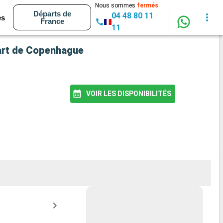
Nous sommes
fermés
Départs de
04 48 80 11
es
France
11
part de Copenhague
VOIR LES DISPONIBILITÉS