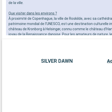
de la ville.
Que visiter dans les environs ?
À proximité de Copenhague, la ville de Roskilde, avec sa cathédr
patrimoine mondial de l'UNESCO, est une destination culturelle i
château de Kronborg à Helsingør, connu comme le château d'Ham
joyau de la Renaissance danoise. Pour les amateurs de nature, le
craie de Møns Klint offrent des paysages spectaculaires et de
mémorables. La région environnante est également parsemée 
villages côtiers et de plages tranquilles, parfaites pour une esca
Arrivée
Ronne
SILVER DAWN
Ac
08:00
Rønne, sur l'île de Bornholm au Danemark, est une ville charmant
patrimoine historique. Flânez dans ses rues pavées, bordées de
colombages et explorez le musée de Bornholm, qui raconte l'histoir
ville offre de belles plages de sable et des parcs pour se détendr
l'église Saint-Nicolas du 14ème siècle et le phare de Rønne. L'île
est également connue pour son artisanat, notamment la cérami
textile.
Arrivée