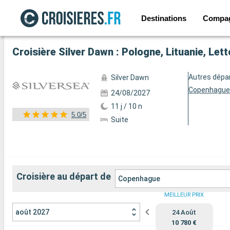
Destinations
Compa
Voir les 43 autres photos
Croisière Silver Dawn : Pologne, Lituanie, Le
Autres dépa
Silver Dawn
Copenhagu
24/08/2027
11 j / 10 n
5.0/5
Suite
Croisière au départ de
Copenhague
MEILLEUR PRIX
août 2027
24 Août
10 780 €