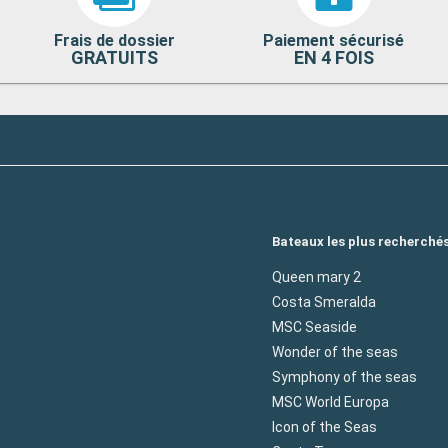
andonnée, des
 50 kilomètres,
Frais de dossier
Paiement sécurisé
ées, offrant
GRATUITS
EN 4 FOIS
Départ
00:00
ifs, est un
 îles pour
s plages de
le kayak et la
en journées
Bateaux les plus recherché
ute sa
Queen mary 2
Costa Smeralda
Départ
MSC Seaside
00:00
Wonder of the seas
es équipements
Symphony of the seas
piscines, bains
MSC World Europa
étente et
Icon of the Seas