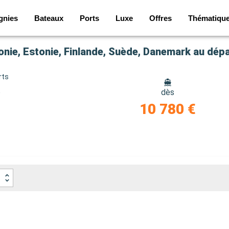
gnies
Bateaux
Ports
Luxe
Offres
Thématiqu
ttonie, Estonie, Finlande, Suède, Danemark au dé
rts
e
dès
10 780 €