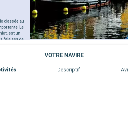
ale classée au
mportante. Le
let, est un
s falaises de
s randonnées
de charmants
VOTRE NAVIRE
pade paisible.
Départ
tivités
Descriptif
Avi
17:00
e avec un riche
 maisons à
e de l'île. La
e. Visitez
 de Bornholm
que et le
Départ