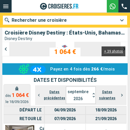
Rechercher une croisière
Croisière Disney Destiny : États-Unis, Bahamas au départ de Fort Lauderdale
Disney Destiny
1 064 €
+ 39 photos
Nos destinations
Mois de départ
Payez en 4 fois dès
266 €
/mois
Ports
Compagnies
DATES ET DISPONIBILITÉS
septembre
Rechercher
Dates
Dates
1 064 €
dès
précédentes
suivantes
2026
le 18/09/2026
DÉPART LE
04/09/2026
18/09/2026
RETOUR LE
07/09/2026
21/09/2026
Cabine