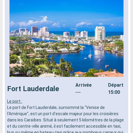
Arrivée
Départ
Fort Lauderdale
---
15:00
Le port :
C
Le port de Fort Lauderdale, surnommé la "Venise de
e
l'Amérique", est un port d'escale majeur pour les croisières
e
dans les Caraïbes. Situé à seulement 5 kilomètres de la plage
r
et du centre-ville animé, il est facilement accessible en taxi,
C
bus ou même en bateau-taxi grâce aux nombreux canaux qui
d