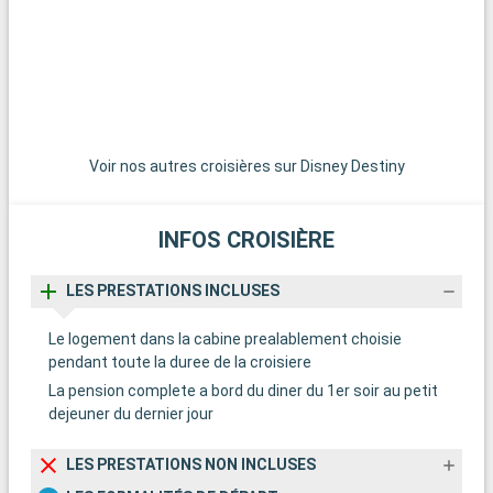
vibrante, ses plages et son quartier Art Déco, est située à
seulement 45 minutes de route et mérite une visite. Pour une
expérience plus tranquille, les charmantes villes de Pompano
Beach et Hollywood Beach offrent des plages moins
fréquentées et une ambiance relaxante.
Voir nos autres croisières sur Disney Destiny
INFOS CROISIÈRE
LES PRESTATIONS INCLUSES
Le logement dans la cabine prealablement choisie
pendant toute la duree de la croisiere
La pension complete a bord du diner du 1er soir au petit
dejeuner du dernier jour
LES PRESTATIONS NON INCLUSES