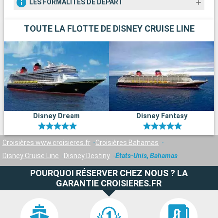
LES FORMALITÉS DE DÉPART
TOUTE LA FLOTTE DE DISNEY CRUISE LINE
Disney Dream
Disney Fantasy
Croisières www.croisieres.fr
Croisières Bahamas
Disney Cruise Line
Disney Destiny
États-Unis, Bahamas
POURQUOI RÉSERVER CHEZ NOUS ? LA
GARANTIE CROISIERES.FR