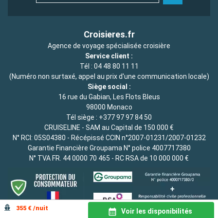
Croisieres.fr
Agence de voyage spécialisée croisière
Service client :
Tél :
04 48 80 11 11
(Numéro non surtaxé, appel au prix d'une communication locale)
Siège social :
16 rue du Gabian, Les Flots Bleus
98000 Monaco
Tél siège :
+377 97 97 84 50
CRUISELINE - SAM au Capital de 150 000 €
N° RCI: 05S04380 - Récépissé CCIN n°2007-01231/2007-01232
Garantie Financière Groupama N° police 4007717380
N° TVA FR. 44 0000 70 465 - RC RSA de 10 000 000 €
355 € /nuit
Voir les disponibilités