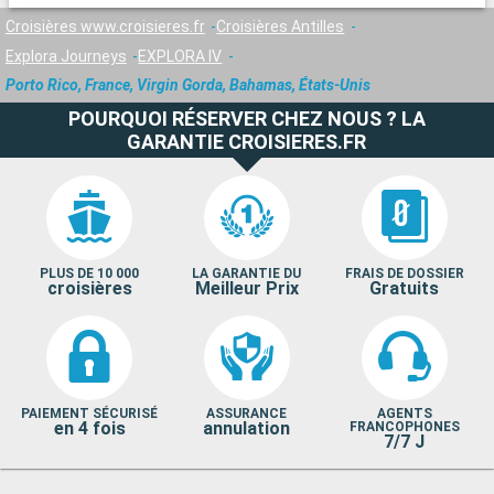
Croisières www.croisieres.fr
Croisières Antilles
Explora Journeys
EXPLORA IV
Porto Rico, France, Virgin Gorda, Bahamas, États-Unis
POURQUOI RÉSERVER CHEZ NOUS ? LA
GARANTIE CROISIERES.FR
PLUS DE 10 000
LA GARANTIE DU
FRAIS DE DOSSIER
croisières
Meilleur Prix
Gratuits
PAIEMENT SÉCURISÉ
ASSURANCE
AGENTS
en 4 fois
annulation
FRANCOPHONES
7/7 J