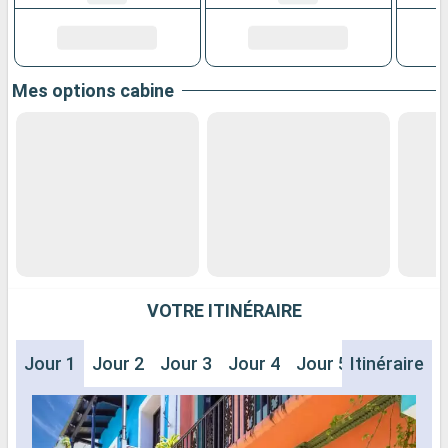
Mes options cabine
VOTRE ITINÉRAIRE
Jour 1
Jour 2
Jour 3
Jour 4
Jour 5
Itinéraire
Jour 6
J