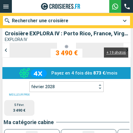
Rechercher une croisière
Croisière EXPLORA IV : Porto Rico, France, Virgin Gorda, Bahamas, États-Unis au départ de San Juan
EXPLORA IV
3 490 €
+ 19 photos
Nos destinations
Mois de départ
Payez en 4 fois dès
873 €
/mois
Ports
Compagnies
février 2028
Rechercher
MEILLEUR PRIX
5 Févr.
3 490 €
Ma catégorie cabine