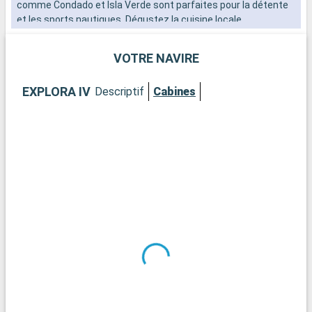
comme Condado et Isla Verde sont parfaites pour la détente
a
et les sports nautiques. Dégustez la cuisine locale,
notamment le mofongo et les empanadillas.
VOTRE NAVIRE
EXPLORA IV
Descriptif
Cabines