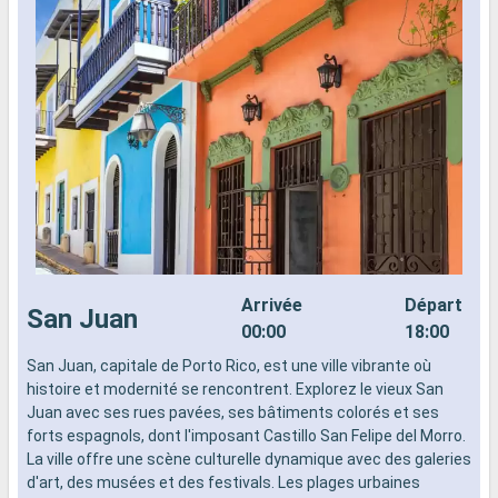
Arrivée
Départ
San Juan
00:00
18:00
San Juan, capitale de Porto Rico, est une ville vibrante où
G
histoire et modernité se rencontrent. Explorez le vieux San
c
Juan avec ses rues pavées, ses bâtiments colorés et ses
d
forts espagnols, dont l'imposant Castillo San Felipe del Morro.
y
La ville offre une scène culturelle dynamique avec des galeries
p
d'art, des musées et des festivals. Les plages urbaines
c