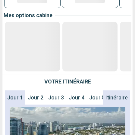
Mes options cabine
VOTRE ITINÉRAIRE
Jour 1
Jour 2
Jour 3
Jour 4
Jour 5
Itinéraire
Jour 6
J