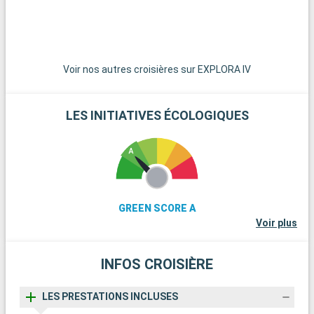
paradis pour une journée sur leurs plages de sable blanc
immaculé. Pour les amateurs de plongée, les récifs coralliens
de Key Largo offrent une expérience sous-marine
extraordinaire. Ces destinations aux alentours de Miami
dévoilent la beauté naturelle et la diversité culturelle de la
Voir nos autres croisières sur EXPLORA IV
région.
LES INITIATIVES ÉCOLOGIQUES
GREEN SCORE A
Voir plus
INFOS CROISIÈRE
LES PRESTATIONS INCLUSES