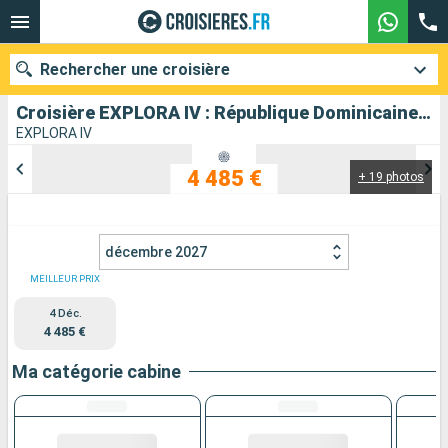
Rechercher une croisière
Croisière EXPLORA IV : République Dominicaine, Porto Rico, Antigua-et-Barbuda, France, États-Unis au départ de Miami
EXPLORA IV
4 485 €
+ 19 photos
Nos destinations
Mois de départ
décembre 2027
Ports
Compagnies
MEILLEUR PRIX
4 Déc.
Rechercher
4 485 €
Ma catégorie cabine