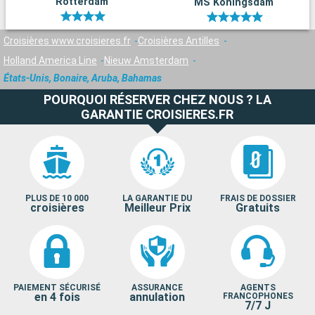
Rotterdam
MS Koningsdam
Croisières www.croisieres.fr
Croisières Antilles
Holland America Line
Nieuw Amsterdam
États-Unis, Bonaire, Aruba, Bahamas
POURQUOI RÉSERVER CHEZ NOUS ? LA
GARANTIE CROISIERES.FR
PLUS DE 10 000
LA GARANTIE DU
FRAIS DE DOSSIER
croisières
Meilleur Prix
Gratuits
PAIEMENT SÉCURISÉ
ASSURANCE
AGENTS
en 4 fois
annulation
FRANCOPHONES
7/7 J