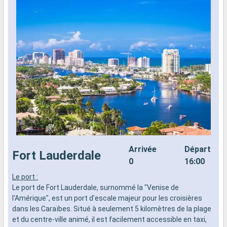
Arrivée
Départ
Fort Lauderdale
0
16:00
Le port :
L
Le port de Fort Lauderdale, surnommé la "Venise de
L
l'Amérique", est un port d'escale majeur pour les croisières
l
dans les Caraïbes. Situé à seulement 5 kilomètres de la plage
d
et du centre-ville animé, il est facilement accessible en taxi,
e