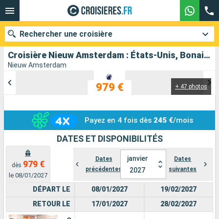
Rechercher une croisière
Croisière Nieuw Amsterdam : États-Unis, Bonaire, Aruba, Bahamas au départ de Fort Lauderdale
Nieuw Amsterdam
979 €
+ 47 photos
Nos destinations
Mois de départ
Payez en 4 fois dès
245 €
/mois
Ports
Compagnies
DATES ET DISPONIBILITÉS
Rechercher
janvier
Dates
Dates
979 €
dès
précédentes
suivantes
2027
le 08/01/2027
DÉPART LE
08/01/2027
19/02/2027
RETOUR LE
17/01/2027
28/02/2027