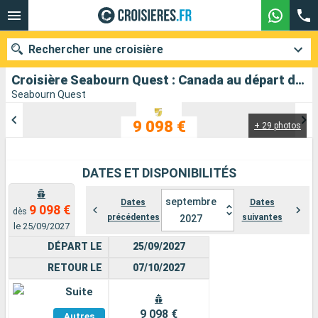
Rechercher une croisière
Croisière Seabourn Quest : Canada au départ de Montréal
Seabourn Quest
9 098 €
+ 29 photos
Nos destinations
Mois de départ
DATES ET DISPONIBILITÉS
Ports
Compagnies
septembre
Dates
Dates
9 098 €
dès
précédentes
suivantes
2027
Rechercher
le 25/09/2027
DÉPART LE
25/09/2027
RETOUR LE
07/10/2027
Suite
Voir
9 098 €
Autres