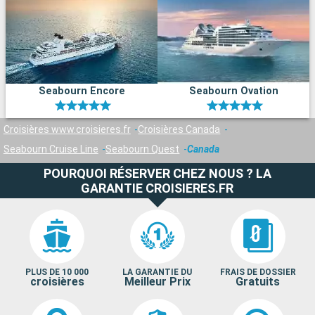
Seabourn Encore
Seabourn Ovation
Croisières www.croisieres.fr
Croisières Canada
Seabourn Cruise Line
Seabourn Quest
Canada
POURQUOI RÉSERVER CHEZ NOUS ? LA
GARANTIE CROISIERES.FR
PLUS DE 10 000
LA GARANTIE DU
FRAIS DE DOSSIER
croisières
Meilleur Prix
Gratuits