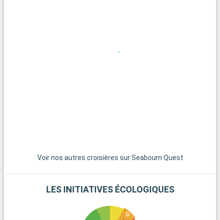
pour ses rues animées, ses cafés et son art de rue, est
parfait pour une immersion dans la vie locale.
Que visiter dans les environs ?
Les environs de Montréal regorgent de trésors à découvrir. Le
Mont Royal, situé en plein cœur de la ville, offre une vue
panoramique sur Montréal. Pour une évasion dans la nature,
les Laurentides, à environ 80 kilomètres, sont un havre de paix
avec leurs forêts et leurs lacs.
Voir nos autres croisières sur Seabourn Quest
LES INITIATIVES ÉCOLOGIQUES