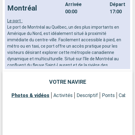
Arrivée
Départ
Montréal
00:00
17:00
Le port :
H
Le port de Montréal au Québec, un des plus importants en
m
Amérique du Nord, est idéalement situé à proximité
E
immédiate du centre-ville. Facilement accessible à pied, en
l
métro ou en taxi, ce port offre un accès pratique pour les
d
visiteurs désirant explorer cette métropole canadienne
b
dynamique et multiculturelle. Situé sur l'île de Montréal au
i
confluent du fleuve Saint-Laurent et de la rivière des
e
Outaouais, il est un point de départ parfait pour découvrir la
riche histoire et la vie culturelle de la ville.
VOTRE NAVIRE
Que visiter à Montréal ?
Photos & vidéos
Activités
Descriptif
Ponts
Cabine
Montréal, ville d'histoire et de modernité, offre une multitude
de sites à explorer. Le Vieux-Montréal, avec ses charmantes
rues pavées et ses bâtiments historiques, est un
incontournable. La basilique Notre-Dame, un chef-d'œuvre
d'architecture, est un must-see. Pour une expérience
culturelle, visitez le Musée des Beaux-Arts de Montréal, l'un
des plus prestigieux au Canada. Le Plateau Mont-Royal, connu