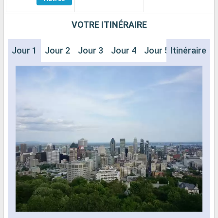
Cabines
VOTRE ITINÉRAIRE
Jour 1
Jour 2
Jour 3
Jour 4
Jour 5
Itinéraire
Jour 6
J