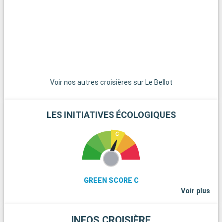
expérience balnéaire, les plages de sable noir de la côte
Caraïbe, telles que Anse Turin, offrent un cadre unique pour la
détente et la baignade.
Voir nos autres croisières sur Le Bellot
LES INITIATIVES ÉCOLOGIQUES
GREEN SCORE C
Voir plus
INFOS CROISIÈRE