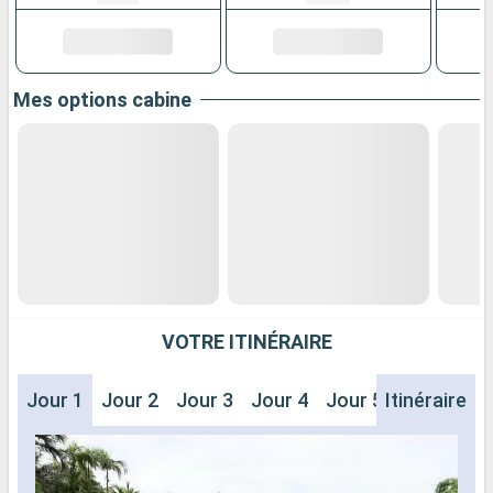
Mes options cabine
VOTRE ITINÉRAIRE
Jour 1
Jour 2
Jour 3
Jour 4
Jour 5
Itinéraire
Jour 6
J