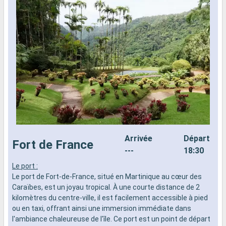
Arrivée
Départ
Fort de France
---
18:30
Le port :
L
Le port de Fort-de-France, situé en Martinique au cœur des
d
Caraïbes, est un joyau tropical. À une courte distance de 2
n
kilomètres du centre-ville, il est facilement accessible à pied
s
ou en taxi, offrant ainsi une immersion immédiate dans
d
l'ambiance chaleureuse de l'île. Ce port est un point de départ