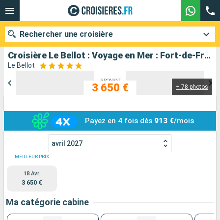
Rechercher une croisière
Croisière Le Bellot : Voyage en Mer : Fort-de-France - Lisbonne au départ de Fort de France
Le Bellot
3 650 €
+ 78 photos
Nos destinations
Mois de départ
Payez en 4 fois dès
913 €
/mois
Ports
Compagnies
avril 2027
Rechercher
MEILLEUR PRIX
18 Avr.
3 650 €
Ma catégorie cabine