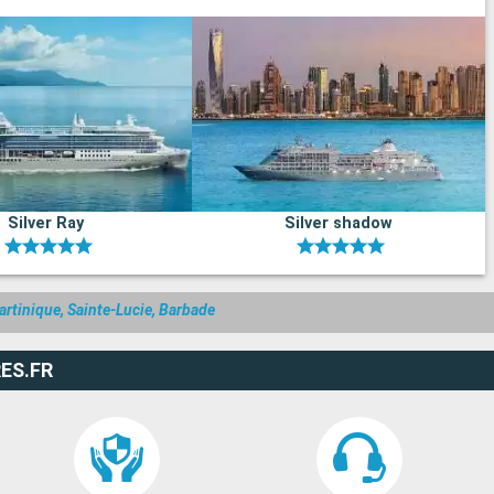
Silver Ray
Silver shadow
artinique, Sainte-Lucie, Barbade
ES.FR