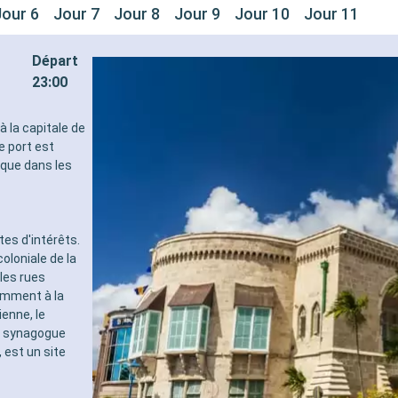
Jour 6
Jour 7
Jour 8
Jour 9
Jour 10
Jour 11
Départ
23:00
à la capitale de
e port est
ique dans les
tes d'intérêts.
oloniale de la
les rues
tamment à la
enne, le
la synagogue
 est un site