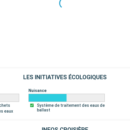
es pour la
eries de rhum
Départ
00:00
es équipements
piscines, bains
étente et
Départ
22:00
LES INITIATIVES ÉCOLOGIQUES
s et les
aire, renommé
Nuisance
es bâtiments
 des ânes pour
échets
Système de traitement des eaux de
r des
ballast
es eaux
Départ
18:00
INFOS CROISIÈRE