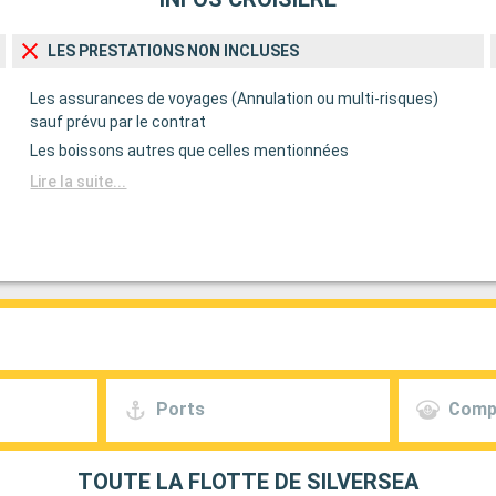
 coloniale
VIIe siècle,
LES PRESTATIONS NON INCLUSES
de Mambo est
précieront les
Les assurances de voyages (Annulation ou multi-risques)
ant pour des
sauf prévu par le contrat
tanique de Den
Les boissons autres que celles mentionnées
Lire la suite...
Départ
18:00
s et de
assée au
ale de l'île.
ente et les
 coloniale
bre pour son
'île et ses
Ports
Comp
Départ
TOUTE LA FLOTTE DE SILVERSEA
19:00