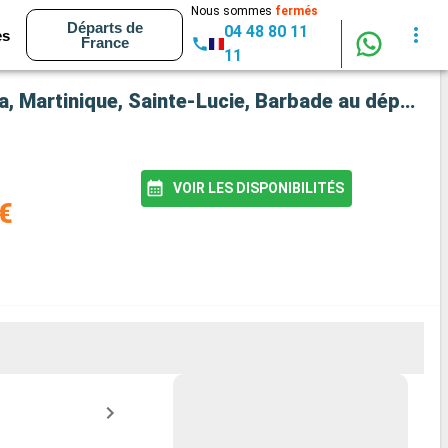
Nous sommes
fermés
Départs de
04 48 80 11
es
France
11
Croisière Silver Spirit : Saint Vincent-et-les-Grenadines, Grenade, Bonaire, Antigua-et-Barbuda, Martinique, Sainte-Lucie, Barbade au départ de Bridgetown
VOIR LES DISPONIBILITÉS
€