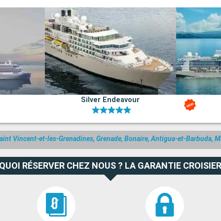
bes, est un
e, il est
rsion immédiate
rt idéal pour
tes historiques
Silver Endeavour
Saint-Louis,
c ses étals
se et est
aint Vincent-et-les-Grenadines, Grenade, Bonaire, Antigua-et-Barbuda, M
e en ville, le
mique, est une
QUOI RÉSERVER CHEZ NOUS ? LA GARANTIE CROISIER
fiées. La
andonnée
art et