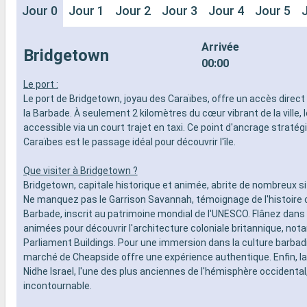
Jour 0
Jour 1
Jour 2
Jour 3
Jour 4
Jour 5
Arrivée
Bridgetown
00:00
Le port :
Le port de Bridgetown, joyau des Caraïbes, offre un accès direct 
la Barbade. À seulement 2 kilomètres du cœur vibrant de la ville, l
accessible via un court trajet en taxi. Ce point d'ancrage stratég
Caraïbes est le passage idéal pour découvrir l'île.
Que visiter à Bridgetown ?
Bridgetown, capitale historique et animée, abrite de nombreux si
Ne manquez pas le Garrison Savannah, témoignage de l'histoire c
Barbade, inscrit au patrimoine mondial de l'UNESCO. Flânez dans 
animées pour découvrir l'architecture coloniale britannique, no
Parliament Buildings. Pour une immersion dans la culture barbadi
marché de Cheapside offre une expérience authentique. Enfin, 
Nidhe Israel, l'une des plus anciennes de l'hémisphère occidental,
incontournable.