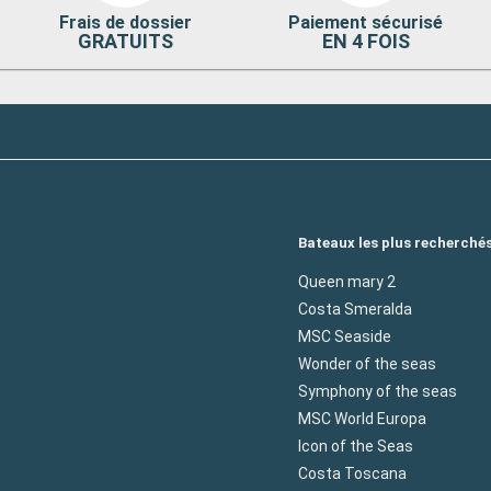
Pour une
Frais de dossier
Paiement sécurisé
telles que
GRATUITS
EN 4 FOIS
e.
Départ
18:00
ages
 pour un
Cathédrale de
'histoire. Les
ies est une
Bateaux les plus recherché
stoire et
Queen mary 2
Costa Smeralda
MSC Seaside
Wonder of the seas
Symphony of the seas
MSC World Europa
Icon of the Seas
Costa Toscana