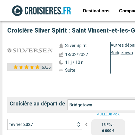
Destinations
Compa
Voir les 55 autres photos
Autres dépa
Silver Spirit
Bridgetown
18/02/2027
11 j / 10 n
5.0/5
Suite
Croisière au départ de
Bridgetown
MEILLEUR PRIX
février 2027
18 Févr.
6 000 €