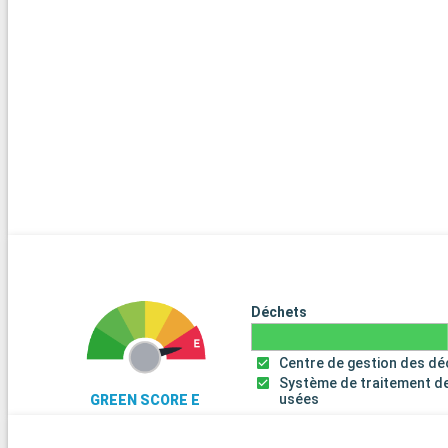
Grand Anse et de Morne Rouge offrent des eaux cristallines idéal
plongée. Visitez les plantations de noix de muscade et les distill
pour goûter aux saveurs locales.
Arrivée
Navigation
00:00
Les journées de navigation sont l'occasion idéale de profiter d
disponibles. Selon le navire, vous aurez notamment accès à des 
à remous, spas, salles de sport, et salles de théâtre, assurant d
divertissement pour tous.
Arrivée
Kralendijk
08:00
Kralendijk, la capitale de Bonaire, est un paradis pour les plongeur
amateurs de snorkeling. Explorez le parc national marin de Bon
Déchets
pour ses récifs coralliens préservés. La ville elle-même, avec s
colorés, offre une ambiance décontractée. Visitez le sanctuaire
Centre de gestion des d
une expérience unique. Le marché local est parfait pour déguste
Système de traitement d
spécialités culinaires et acheter de l'artisanat.
usées
GREEN SCORE E
Arrivée
Willemstad (Curaçao)
08:00