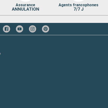
Assurance
Agents francophones
ANNULATION
7/7 J
s