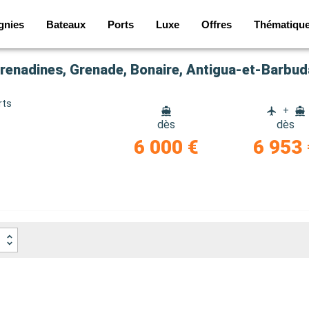
gnies
Bateaux
Ports
Luxe
Offres
Thématiqu
rts
+
dès
dès
6 000 €
6 953 