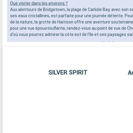
Que visiter dans les environs ?
Aux alentours de Bridgetown, la plage de Carlisle Bay, avec son s
ses eaux cristallines, est parfaite pour une journée détente. Po
de la nature, la grotte de Harrison offre une aventure souterraine
pour une vue époustouflante, rendez-vous au point de vue de Cher
d'où vous pourrez admirer la côte est de l'île et ses paysages sa
Arrivée
Bequia - ST. Vincent
08:00
Bequia, dans les Grenadines, est un paradis tropical aux plages d
et aux eaux turquoise. Découvrez la tradition maritime de l'île en 
SILVER SPIRIT
A
chantiers navals. Les activités nautiques comme la plongée et la
incontournables. L'île a un charme décontracté, avec des cafés 
boutiques locaux. Bequia est parfaite pour une évasion dans les
offrant tranquillité et beauté naturelle.
Arrivée
Saint George (Grenade)
08:00
Saint-George, ville colorée de Grenade, vous accueille avec son a
coloniale et ses marchés animés. Promenez-vous sur le port Ca
découvrez le Fort George pour une vue imprenable sur la ville. Le