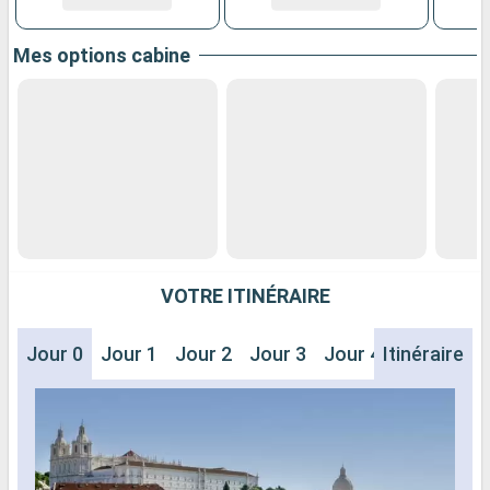
Mes options cabine
VOTRE ITINÉRAIRE
Jour 0
Jour 1
Jour 2
Jour 3
Jour 4
Itinéraire
Jour 5
J