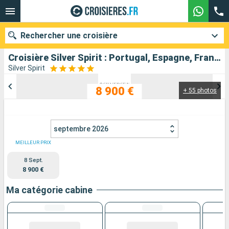
Rechercher une croisière
Croisière Silver Spirit : Portugal, Espagne, France au départ de Lisbonne
Silver Spirit
8 900 €
+ 55 photos
Nos destinations
Mois de départ
septembre 2026
Ports
Compagnies
MEILLEUR PRIX
8 Sept.
Rechercher
8 900 €
Ma catégorie cabine