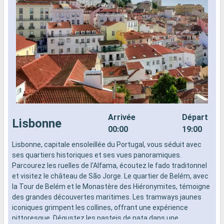
Arrivée
Départ
Lisbonne
00:00
19:00
Lisbonne, capitale ensoleillée du Portugal, vous séduit avec
L
ses quartiers historiques et ses vues panoramiques.
s
Parcourez les ruelles de l'Alfama, écoutez le fado traditonnel
P
et visitez le château de São Jorge. Le quartier de Belém, avec
e
la Tour de Belém et le Monastère des Hiéronymites, témoigne
l
des grandes découvertes maritimes. Les tramways jaunes
d
iconiques grimpent les collines, offrant une expérience
i
pittoresque. Dégustez les pasteis de nata dans une
p