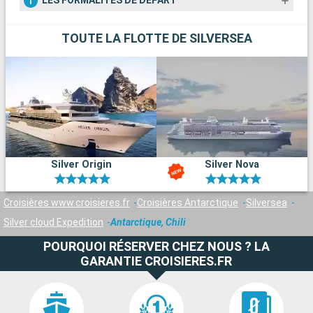
parmi les icebergs et d'approcher la vie sauvage. Visitez des
LES FORMALITÉS DE DÉPART
stations de recherche et découvrez l'importance écologique
de l'Antarctique.
TOUTE LA FLOTTE DE SILVERSEA
Arrivée
Départ
Iles Shetland du Sud
18:30
18:30
Les îles Shetland du Sud, situées en Antarctique, offrent une
expérience unique pour les aventuriers. Ces îles glacées
abritent une faune incroyable : manchots, phoques et
baleines. Les paysages de glace et de neige sont à couper le
souffle. Les activités incluent la randonnée sur glacier, la
photographie de la faune et la visite de bases de recherche.
Silver Origin
Silver Nova
C'est une destination exceptionnelle pour ceux qui cherchent
l'aventure dans un environnement préservé et extrême.
Croisières www.croisieres.fr
Croisières Antarctique
Silversea
Silver cloud Expedition
Antarctique, Chili
POURQUOI RÉSERVER CHEZ NOUS ? LA
GARANTIE CROISIERES.FR