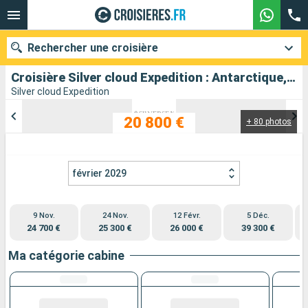
Rechercher une croisière
Croisière Silver cloud Expedition : Antarctique, Chili au départ de Puerto Williams
Silver cloud Expedition
20 800 €
+ 80 photos
Nos destinations
Mois de départ
février 2029
Ports
Compagnies
9 Nov.
24 Nov.
12 Févr.
5 Déc.
Rechercher
24 700 €
25 300 €
26 000 €
39 300 €
Ma catégorie cabine