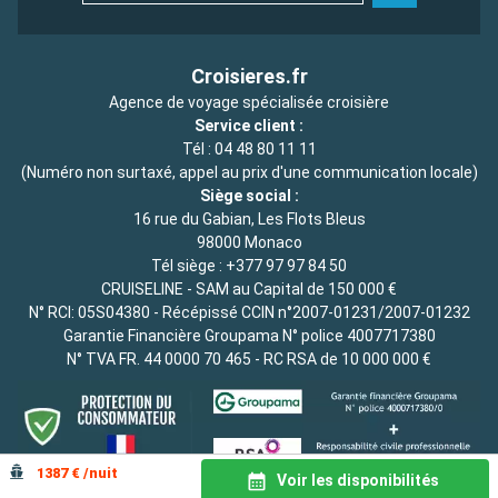
Croisieres.fr
Agence de voyage spécialisée croisière
Service client :
Tél :
04 48 80 11 11
(Numéro non surtaxé, appel au prix d'une communication locale)
Siège social :
16 rue du Gabian, Les Flots Bleus
98000 Monaco
Tél siège :
+377 97 97 84 50
CRUISELINE - SAM au Capital de 150 000 €
N° RCI: 05S04380 - Récépissé CCIN n°2007-01231/2007-01232
Garantie Financière Groupama N° police 4007717380
N° TVA FR. 44 0000 70 465 - RC RSA de 10 000 000 €
1387 € /nuit
Voir les disponibilités