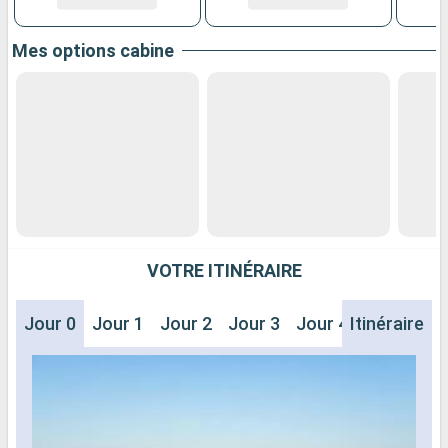
Mes options cabine
VOTRE ITINÉRAIRE
Jour 0
Jour 1
Jour 2
Jour 3
Jour 4
Itinéraire
Jour 5
J