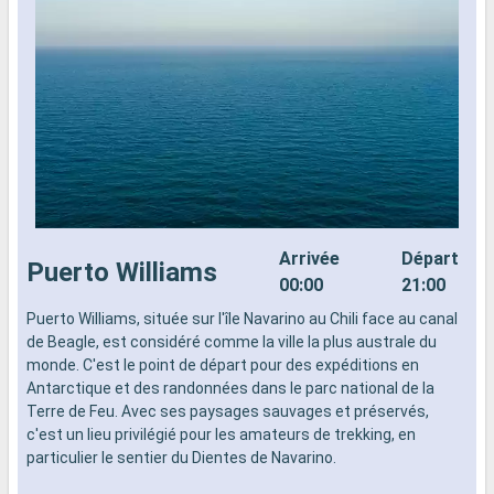
Arrivée
Départ
Puerto Williams
00:00
21:00
Puerto Williams, située sur l'île Navarino au Chili face au canal
P
de Beagle, est considéré comme la ville la plus australe du
d
monde. C'est le point de départ pour des expéditions en
m
Antarctique et des randonnées dans le parc national de la
A
Terre de Feu. Avec ses paysages sauvages et préservés,
T
c'est un lieu privilégié pour les amateurs de trekking, en
c
particulier le sentier du Dientes de Navarino.
p
Arrivée
Départ