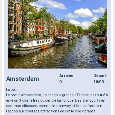
Arrivée
Départ
Amsterdam
0
16:00
Le port :
L
Le port d'Amsterdam, un des plus grands d'Europe, est situé à
L
environ 3 kilomètres du centre historique. Des transports en
e
commun efficaces, comme le tramway et le bus, facilitent
c
l'accès aux diverses attractions de cette ville vibrante.
l