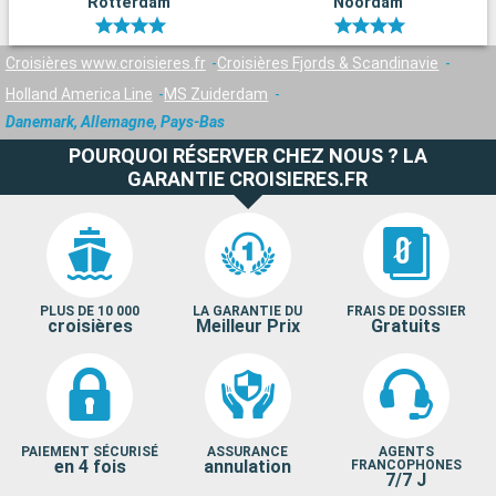
Rotterdam
Noordam
Croisières www.croisieres.fr
Croisières Fjords & Scandinavie
Holland America Line
MS Zuiderdam
Danemark, Allemagne, Pays-Bas
POURQUOI RÉSERVER CHEZ NOUS ? LA
GARANTIE CROISIERES.FR
PLUS DE 10 000
LA GARANTIE DU
FRAIS DE DOSSIER
croisières
Meilleur Prix
Gratuits
PAIEMENT SÉCURISÉ
ASSURANCE
AGENTS
en 4 fois
annulation
FRANCOPHONES
7/7 J