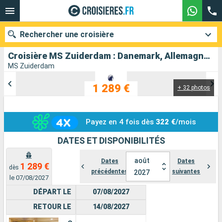
Rechercher une croisière
Croisière MS Zuiderdam : Danemark, Allemagne, Pays-Bas au départ de Amsterdam
MS Zuiderdam
1 289 €
+ 32 photos
Nos destinations
Mois de départ
Payez en 4 fois dès
322 €
/mois
Ports
Compagnies
DATES ET DISPONIBILITÉS
Rechercher
août
Dates
Dates
1 289 €
dès
précédentes
suivantes
2027
le 07/08/2027
DÉPART LE
07/08/2027
RETOUR LE
14/08/2027