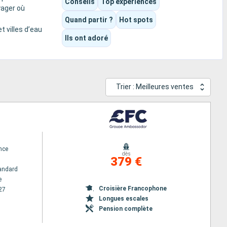
Conseils
Top expériences
yager où
Quand partir ?
Hot spots
t villes d’eau
Ils ont adoré
Trier : Meilleures ventes
nce
dès
379 €
andard
e
Croisière Francophone
27
Longues escales
Pension complète