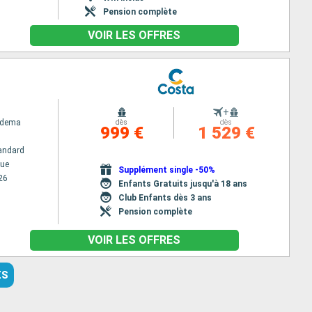
Pension complète
VOIR LES OFFRES
+
adema
dès
dès
999 €
1 529 €
andard
ue
Supplément single -50%
26
Enfants Gratuits jusqu'à 18 ans
Club Enfants dès 3 ans
Pension complète
VOIR LES OFFRES
ES