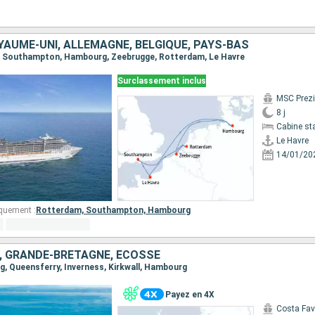
YAUME-UNI, ALLEMAGNE, BELGIQUE, PAYS-BAS
re, Southampton, Hambourg, Zeebrugge, Rotterdam, Le Havre
Surclassement inclus
MSC Prez
8 j
Cabine st
Le Havre
14/01/20
quement :
Rotterdam,
Southampton,
Hambourg
 GRANDE-BRETAGNE, ECOSSE
rg, Queensferry, Inverness, Kirkwall, Hambourg
Payez en 4X
Costa Fa