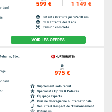
dès
dès
599 €
1 149 €
andard
g
Enfants Gratuits jusqu'à 18 ans
26
Club Enfants dès 3 ans
Pension complète
VOIR LES OFFRES
Itinéraire : Kirkenes, Vardo, Batsfjord, Berlevag, Finnsnes, Vardo, Harstad, Risoyhamn, sortland, Mehamn, Stokmarknes, Kjollefjord, Svolvaer, Honningsvag, Stamsund, Havoysund, Hammerfest, Oksfjord, Skjervoy, Tromso, Batsfjord, Bodo, Ornes, Nesna (passagem circulo polar), Sandnessjoen, Bronnoysund, Finnsnes, Rorvik, Harstad, Risoyhamn, sortland, Stokmarknes, Svolvaer, Stamsund, Berlevag, Trondheim, Kristiansund, Molde, Bodo, Ornes, Nesna (passagem circulo polar), Sandnessjoen, Bronnoysund, Rorvik, Mehamn, Alesund, Torvik, Maloy, Floro, Bergen, Trondheim, Kristiansund, Molde, Kjollefjord, Alesund, Torvik, Maloy, Floro, Bergen, Honningsvag, Havoysund, Hammerfest, Oksfjord, Skjervoy, Tromso, Finnsnes, Harstad, Risoyhamn, sortland, Stokmarknes, Svolvaer, Stamsund, Bodo, Ornes, Nesna (passagem circulo polar), Sandnessjoen, Bronnoysund, Rorvik, Trondheim, Kristiansund, Molde, Alesund, Torvik, Maloy, Floro, Bergen
dès
orge
975 €
andard
Supplément solo réduit
27
Spécialiste Fjords & Polaires
Équipage Experts
Cuisine Norvégienne & Internationale
Sécurité & Respect de l'Environnement
Wifi inclus