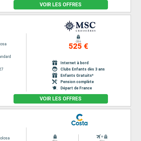
VOIR LES OFFRES
dès
iosa
525 €
andard
Internet à bord
27
Clubs Enfants dès 3 ans
Enfants Gratuits*
Pension complète
Départ de France
VOIR LES OFFRES
+
volosa