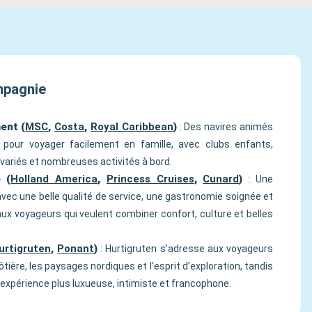
ompagnie
ent (
MSC
,
Costa
,
Royal Caribbean
)
: Des navires animés
 pour voyager facilement en famille, avec clubs enfants,
variés et nombreuses activités à bord.
 (
Holland America
,
Princess Cruises
,
Cunard
)
: Une
avec une belle qualité de service, une gastronomie soignée et
aux voyageurs qui veulent combiner confort, culture et belles
urtigruten
,
Ponant
)
: Hurtigruten s’adresse aux voyageurs
ôtière, les paysages nordiques et l’esprit d’exploration, tandis
xpérience plus luxueuse, intimiste et francophone.