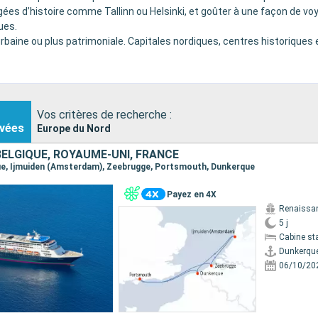
gées d’histoire comme Tallinn ou Helsinki, et goûter à une façon de vo
ues.
urbaine ou plus patrimoniale. Capitales nordiques, centres historiques e
Vos critères de recherche :
vées
Europe du Nord
BELGIQUE, ROYAUME-UNI, FRANCE
que, Ijmuiden (Amsterdam), Zeebrugge, Portsmouth, Dunkerque
Payez en 4X
Renaissa
5 j
Cabine st
Dunkerqu
06/10/20