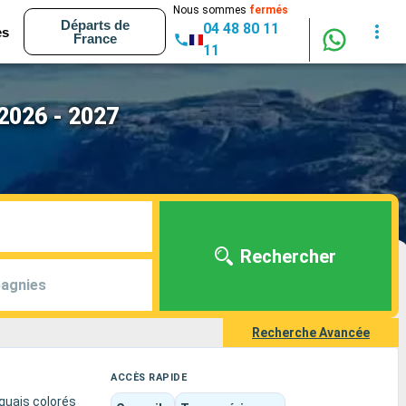
Nous sommes
fermés
Départs de
04 48 80 11
es
France
11
 2026 - 2027
Rechercher
agnies
Recherche Avancée
ACCÈS RAPIDE
 quais colorés