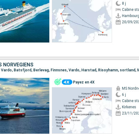
8 j
Cabine st
Hambour
20/09/20
 NORVÉGIENS
Payez en 4X
MS Nordn
6 j
Cabine st
Kirkenes
23/11/20