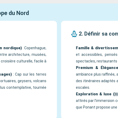
rope du Nord
2. Définir sa c
n nordique)
Famille & divertissem
: Copenhague,
 entre architecture, musées,
et accessibles, pensés
roisière culturelle, facile à
spectacles, restaurants 
Premium & Élégance
sages)
: Cap sur les terres
ambiance plus raffinée, 
 portuaires, geysers, volcans
des itinéraires adaptés 
plus contemplative, tournée
escales.
Exploration & luxe (
H
attirés par l’immersion c
que Ponant propose une e