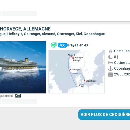
 NORVÈGE, ALLEMAGNE
gue, Hellesylt, Geiranger, Alesund, Stavanger, Kiel, Copenhague
Payez en 4X
Costa Di
8 j
Cabine st
Copenhag
29/08/20
quement :
Kiel
VOIR PLUS DE CROISIÈR